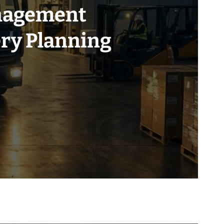
anagement
a Perusahaan
s dan Peran
gani Retur
ery Planning
rasional
Bisnis