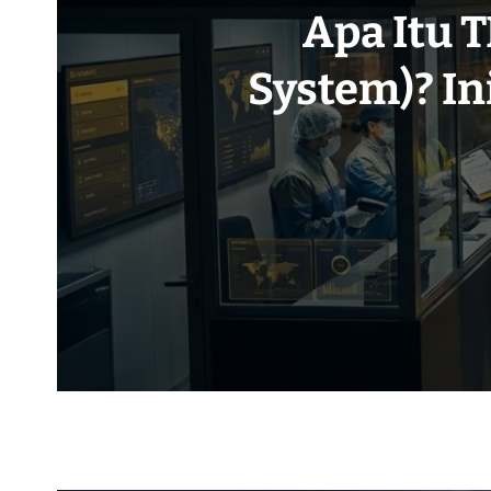
Apa Itu 
Sustainable
Desk Colle
Reverse L
System)? In
Penting
Baran