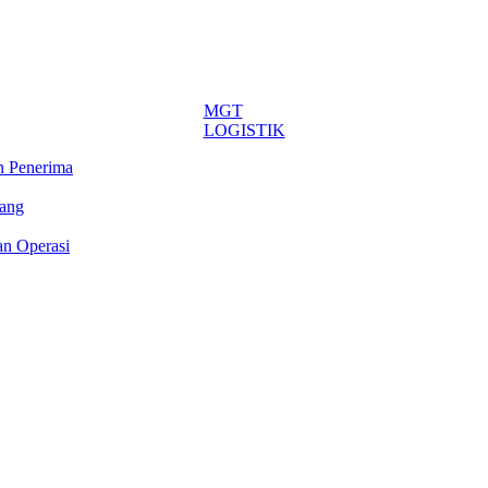
MGT
LOGISTIK
n Penerima
rang
an Operasi