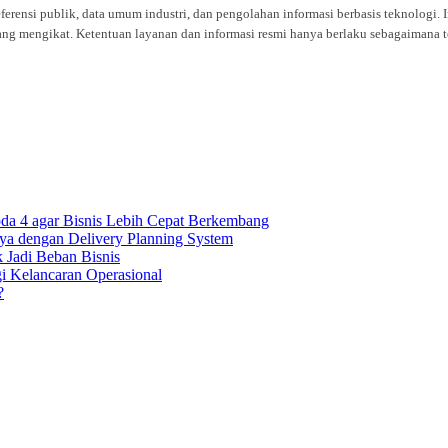
eferensi publik, data umum industri, dan pengolahan informasi berbasis teknolog
ng mengikat. Ketentuan layanan dan informasi resmi hanya berlaku sebagaimana te
oda 4 agar Bisnis Lebih Cepat Berkembang
ya dengan Delivery Planning System
k Jadi Beban Bisnis
gi Kelancaran Operasional
?