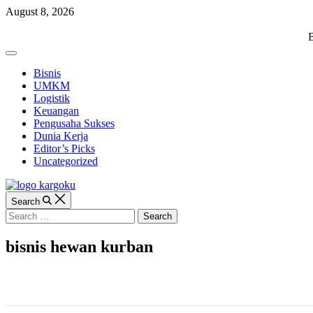
Skip
August 8, 2026
to
content
KARGOKU.ID
B
Off
Canvas
Bisnis
UMKM
Logistik
Keuangan
Pengusaha Sukses
Dunia Kerja
Editor’s Picks
Uncategorized
Search
Search
for:
bisnis hewan kurban