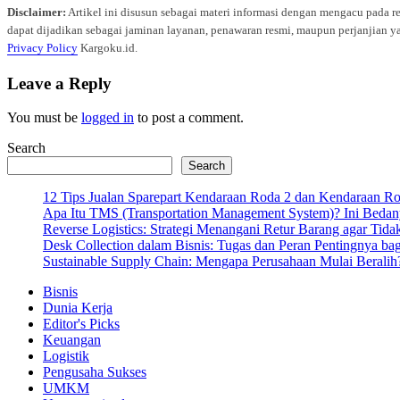
Disclaimer:
Artikel ini disusun sebagai materi informasi dengan mengacu pada r
dapat dijadikan sebagai jaminan layanan, penawaran resmi, maupun perjanjian ya
Privacy Policy
Kargoku.id.
Leave a Reply
You must be
logged in
to post a comment.
Search
Search
12 Tips Jualan Sparepart Kendaraan Roda 2 dan Kendaraan R
Apa Itu TMS (Transportation Management System)? Ini Bedan
Reverse Logistics: Strategi Menangani Retur Barang agar Tida
Desk Collection dalam Bisnis: Tugas dan Peran Pentingnya ba
Sustainable Supply Chain: Mengapa Perusahaan Mulai Beralih
Bisnis
Dunia Kerja
Editor's Picks
Keuangan
Logistik
Pengusaha Sukses
UMKM