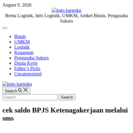
Skip
August 9, 2026
to
content
KARGOKU.ID
Berita Logistik, Info Logistik, UMKM, Artikel Bisnis, Pengusaha
Sukses
Off
Canvas
Bisnis
UMKM
Logistik
Keuangan
Pengusaha Sukses
Dunia Kerja
Editor’s Picks
Uncategorized
Search
Search
for:
cek saldo BPJS Ketenagakerjaan melalui
sms