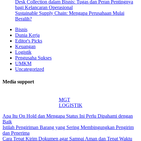
Desk Collection dalam Bisnis: Tugas dan Peran Pentingnya
bagi Kelancaran Operasional
Sustainable Supply Chain: Mengapa Perusahaan Mulai
Beralih?
Bisnis
Dunia Kerja
Editor's Picks
Keuangan
Logistik
Pengusaha Sukses
UMKM
Uncategorized
Media support
MGT
LOGISTIK
Apa Itu On Hold dan Mengapa Status Ini Perlu Dipahami dengan
Baik
Istilah Pengiriman Barang yang Sering Membingungkan Pengirim
dan Penerima
Cara Tepat Kirim Dokumen agar Sampai Aman dan Tepat Waktu