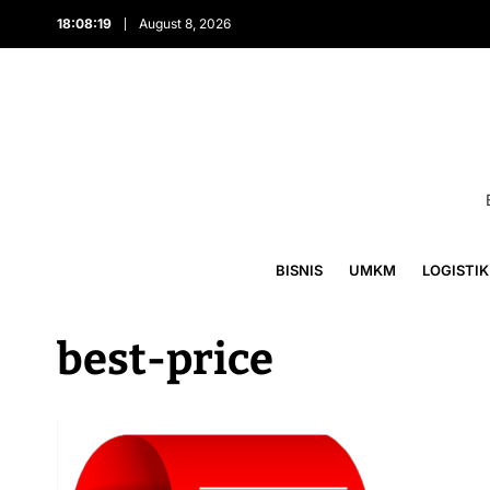
18:08:20
August 8, 2026
BISNIS
UMKM
LOGISTIK
best-price