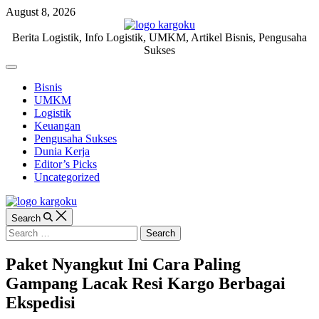
Skip
August 8, 2026
to
content
KARGOKU.ID
Berita Logistik, Info Logistik, UMKM, Artikel Bisnis, Pengusaha
Sukses
Off
Canvas
Bisnis
UMKM
Logistik
Keuangan
Pengusaha Sukses
Dunia Kerja
Editor’s Picks
Uncategorized
Search
Search
for:
Paket Nyangkut Ini Cara Paling
Gampang Lacak Resi Kargo Berbagai
Ekspedisi