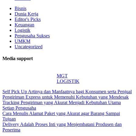
Bisnis
Dunia Kerja
Editor's Picks
Keuangan
Logistik
Pengusaha Sukses
UMKM
Uncategorized
Media support
MGT
LOGISTIK
Self Pick Up Artinya dan Manfaatnya bagi Konsumen serta Penjual
Pengiriman Express untuk Memenuhi Kebutuhan yang Mendesak
Tracking Pengiriman yang Akurat Menjadi Kebutuhan Utama
Setiap Pengusaha
Cara Menulis Alamat Paket yang Akurat agar Barang Sampai
Tujuan
Delivery Adalah Proses Inti yang Menjembatani Produsen dan
Penerima