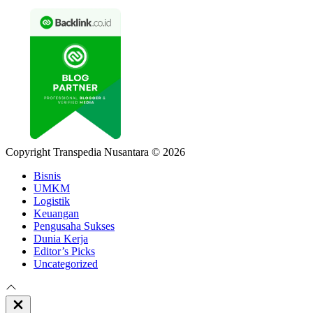
Copyright Transpedia Nusantara © 2026
Bisnis
UMKM
Logistik
Keuangan
Pengusaha Sukses
Dunia Kerja
Editor’s Picks
Uncategorized
Close
Off