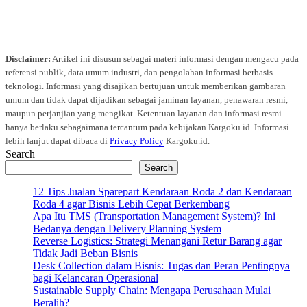
Disclaimer:
Artikel ini disusun sebagai materi informasi dengan mengacu pada
referensi publik, data umum industri, dan pengolahan informasi berbasis
teknologi. Informasi yang disajikan bertujuan untuk memberikan gambaran
umum dan tidak dapat dijadikan sebagai jaminan layanan, penawaran resmi,
maupun perjanjian yang mengikat. Ketentuan layanan dan informasi resmi
hanya berlaku sebagaimana tercantum pada kebijakan Kargoku.id. Informasi
lebih lanjut dapat dibaca di
Privacy Policy
Kargoku.id.
Search
Search
12 Tips Jualan Sparepart Kendaraan Roda 2 dan Kendaraan
Roda 4 agar Bisnis Lebih Cepat Berkembang
Apa Itu TMS (Transportation Management System)? Ini
Bedanya dengan Delivery Planning System
Reverse Logistics: Strategi Menangani Retur Barang agar
Tidak Jadi Beban Bisnis
Desk Collection dalam Bisnis: Tugas dan Peran Pentingnya
bagi Kelancaran Operasional
Sustainable Supply Chain: Mengapa Perusahaan Mulai
Beralih?