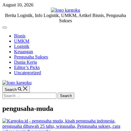
Skip
August 10, 2026
to
content
KARGOKU.ID
Berita Logistik, Info Logistik, UMKM, Artikel Bisnis, Pengusaha
Sukses
Off
Canvas
Bisnis
UMKM
Logistik
Keuangan
Pengusaha Sukses
Dunia Kerja
Editor’s Picks
Uncategorized
Search
Search
for:
pengusaha-muda