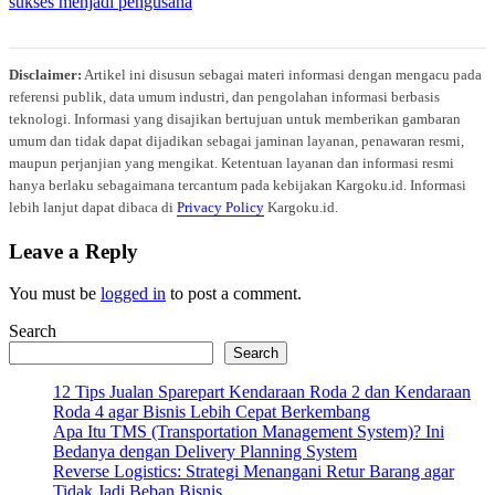
Disclaimer:
Artikel ini disusun sebagai materi informasi dengan mengacu pada
referensi publik, data umum industri, dan pengolahan informasi berbasis
teknologi. Informasi yang disajikan bertujuan untuk memberikan gambaran
umum dan tidak dapat dijadikan sebagai jaminan layanan, penawaran resmi,
maupun perjanjian yang mengikat. Ketentuan layanan dan informasi resmi
hanya berlaku sebagaimana tercantum pada kebijakan Kargoku.id. Informasi
lebih lanjut dapat dibaca di
Privacy Policy
Kargoku.id.
Leave a Reply
You must be
logged in
to post a comment.
Search
Search
12 Tips Jualan Sparepart Kendaraan Roda 2 dan Kendaraan
Roda 4 agar Bisnis Lebih Cepat Berkembang
Apa Itu TMS (Transportation Management System)? Ini
Bedanya dengan Delivery Planning System
Reverse Logistics: Strategi Menangani Retur Barang agar
Tidak Jadi Beban Bisnis