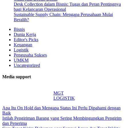
Desk Collection dalam Bisnis: Tugas dan Peran Pentingnya
bagi Kelancaran Operasional
Sustainable Supply Chain: Mengapa Perusahaan Mulai
Beralih?
Bisnis
Dunia Kerja
Editor's Picks
Keuangan
Logistik
Pengusaha Sukses
UMKM
Uncategorized
Media support
MGT
LOGISTIK
Apa Itu On Hold dan Mengapa Status Ini Perlu Dipahami dengan
Baik
Istilah Pengiriman Barang yang Sering Membingungkan Pengirim
dan Penerima