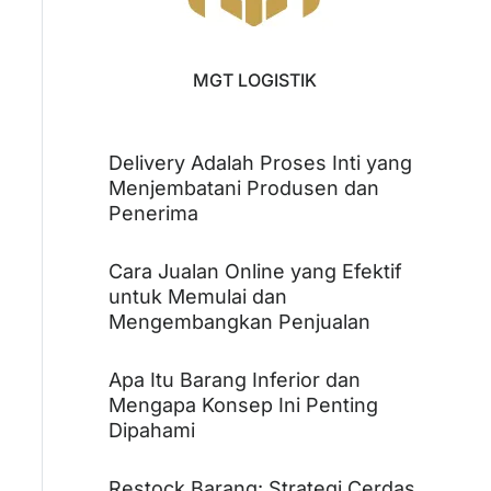
MGT LOGISTIK
Delivery Adalah Proses Inti yang
Menjembatani Produsen dan
Penerima
Cara Jualan Online yang Efektif
untuk Memulai dan
Mengembangkan Penjualan
Apa Itu Barang Inferior dan
Mengapa Konsep Ini Penting
Dipahami
Restock Barang: Strategi Cerdas