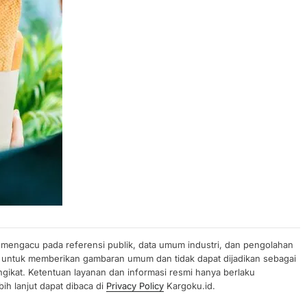
n mengacu pada referensi publik, data umum industri, dan pengolahan
uan untuk memberikan gambaran umum dan tidak dapat dijadikan sebagai
gikat. Ketentuan layanan dan informasi resmi hanya berlaku
ih lanjut dapat dibaca di
Privacy Policy
Kargoku.id.