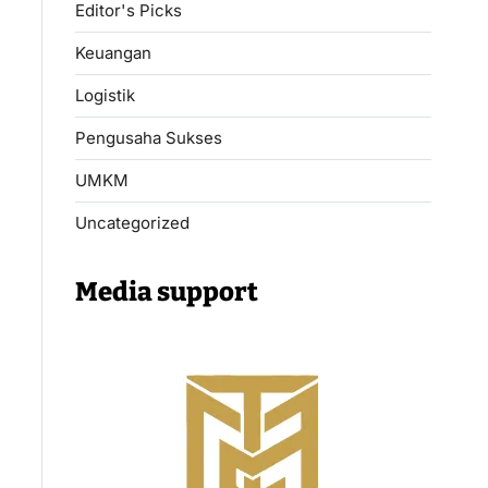
Editor's Picks
Keuangan
Logistik
Pengusaha Sukses
UMKM
Uncategorized
Media support