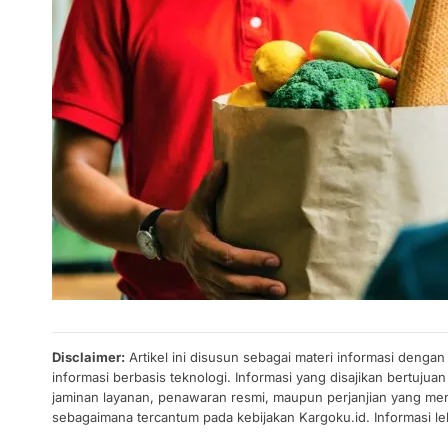
Disclaimer:
Artikel ini disusun sebagai materi informasi denga
informasi berbasis teknologi. Informasi yang disajikan bertuj
jaminan layanan, penawaran resmi, maupun perjanjian yang men
sebagaimana tercantum pada kebijakan Kargoku.id. Informasi leb