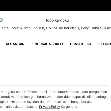
Berita Logistik, Info Logistik, UMKM, Artikel Bisnis, Pengusaha Sukse
KEUANGAN
PENGUSAHA SUKSES
DUNIA KERJA
EDITOR’
n mengacu pada referensi publik, data umum industri, dan pengolahan
uan untuk memberikan gambaran umum dan tidak dapat dijadikan sebagai
gikat. Ketentuan layanan dan informasi resmi hanya berlaku
ih lanjut dapat dibaca di
Privacy Policy
Kargoku.id.