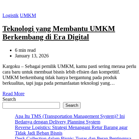
Categories
Logistik
UMKM
Teknologi yang Membantu UMKM
Berkembang di Era Digital
Estimated
6 min read
read
January 13, 2026
time
Kargoku – Sebagai pemilik UMKM, kamu pasti sering merasa perlu
cara baru untuk membuat bisnis lebih efisien dan kompetitif.
UMKM berkembang tidak hanya bergantung pada produk
berkualitas, tapi juga pada pemanfaatan teknologi yang…
Read More
Search
Search
Apa Itu TMS (Transportation Management System)? Ini
Bedanya dengan Delivery Planning System
Reverse Logistics: Strategi Menangani Retur Barang agar
Tidak Jadi Beban Bisnis
Desk Collection dalam Bisnis: Tugas dan Peran Pentingnya