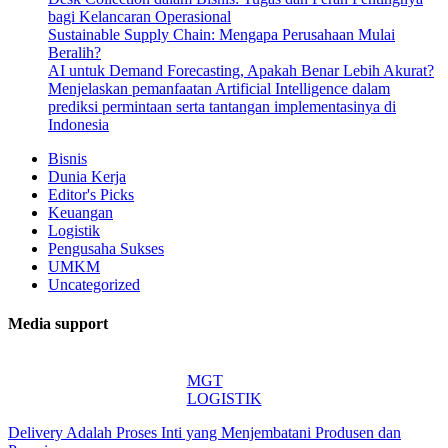
bagi Kelancaran Operasional
Sustainable Supply Chain: Mengapa Perusahaan Mulai
Beralih?
AI untuk Demand Forecasting, Apakah Benar Lebih Akurat?
Menjelaskan pemanfaatan Artificial Intelligence dalam
prediksi permintaan serta tantangan implementasinya di
Indonesia
Bisnis
Dunia Kerja
Editor's Picks
Keuangan
Logistik
Pengusaha Sukses
UMKM
Uncategorized
Media support
MGT
LOGISTIK
Delivery Adalah Proses Inti yang Menjembatani Produsen dan