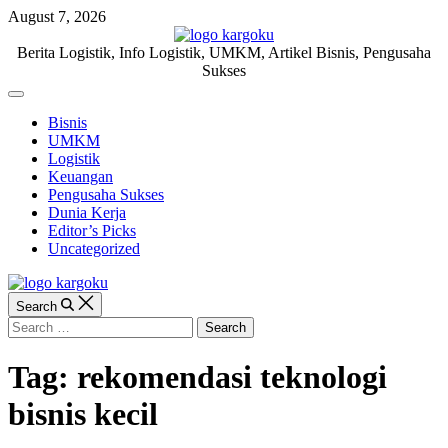
Skip
August 7, 2026
to
content
KARGOKU.ID
Berita Logistik, Info Logistik, UMKM, Artikel Bisnis, Pengusaha
Sukses
Off
Canvas
Bisnis
UMKM
Logistik
Keuangan
Pengusaha Sukses
Dunia Kerja
Editor’s Picks
Uncategorized
Search
Search
for:
Tag:
rekomendasi teknologi
bisnis kecil