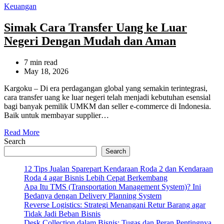
Categories
Keuangan
Simak Cara Transfer Uang ke Luar
Negeri Dengan Mudah dan Aman
Estimated
7 min read
read
May 18, 2026
time
Kargoku – Di era perdagangan global yang semakin terintegrasi,
cara transfer uang ke luar negeri telah menjadi kebutuhan esensial
bagi banyak pemilik UMKM dan seller e-commerce di Indonesia.
Baik untuk membayar supplier…
Read More
Search
Search
12 Tips Jualan Sparepart Kendaraan Roda 2 dan Kendaraan
Roda 4 agar Bisnis Lebih Cepat Berkembang
Apa Itu TMS (Transportation Management System)? Ini
Bedanya dengan Delivery Planning System
Reverse Logistics: Strategi Menangani Retur Barang agar
Tidak Jadi Beban Bisnis
Desk Collection dalam Bisnis: Tugas dan Peran Pentingnya