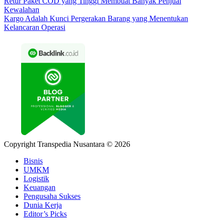
Retur Paket COD yang Tinggi Membuat Banyak Penjual
Kewalahan
Kargo Adalah Kunci Pergerakan Barang yang Menentukan
Kelancaran Operasi
Copyright Transpedia Nusantara © 2026
Bisnis
UMKM
Logistik
Keuangan
Pengusaha Sukses
Dunia Kerja
Editor’s Picks