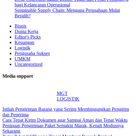
bagi Kelancaran Operasional
Sustainable Supply Chain: Mengapa Perusahaan Mulai
Beralih?
Bisnis
Dunia Kerja
Editor's Picks
Keuangan
Logistik
Pengusaha Sukses
UMKM
Uncategorized
Media support
MGT
LOGISTIK
Istilah Pengiriman Barang yang Sering Membingungkan Pengirim
dan Penerima
Cara Tepat Kirim Dokumen agar Sampai Aman dan Tepat Waktu
Penipuan Pengiriman Paket Semakin Marak, Kenali Modusnya
Sekarang