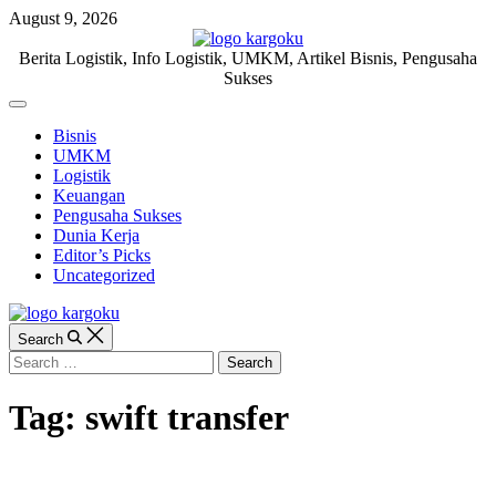
Skip
August 9, 2026
to
content
KARGOKU.ID
Berita Logistik, Info Logistik, UMKM, Artikel Bisnis, Pengusaha
Sukses
Off
Canvas
Bisnis
UMKM
Logistik
Keuangan
Pengusaha Sukses
Dunia Kerja
Editor’s Picks
Uncategorized
Search
Search
for:
Tag:
swift transfer