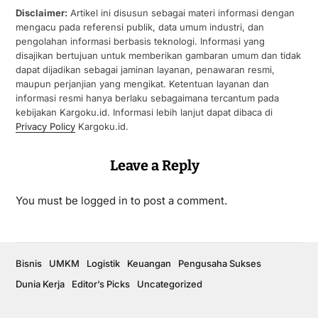
Disclaimer:
Artikel ini disusun sebagai materi informasi dengan
mengacu pada referensi publik, data umum industri, dan
pengolahan informasi berbasis teknologi. Informasi yang
disajikan bertujuan untuk memberikan gambaran umum dan tidak
dapat dijadikan sebagai jaminan layanan, penawaran resmi,
maupun perjanjian yang mengikat. Ketentuan layanan dan
informasi resmi hanya berlaku sebagaimana tercantum pada
kebijakan Kargoku.id. Informasi lebih lanjut dapat dibaca di
Privacy Policy
Kargoku.id.
Leave a Reply
You must be
logged in
to post a comment.
Bisnis
UMKM
Logistik
Keuangan
Pengusaha Sukses
Dunia Kerja
Editor’s Picks
Uncategorized