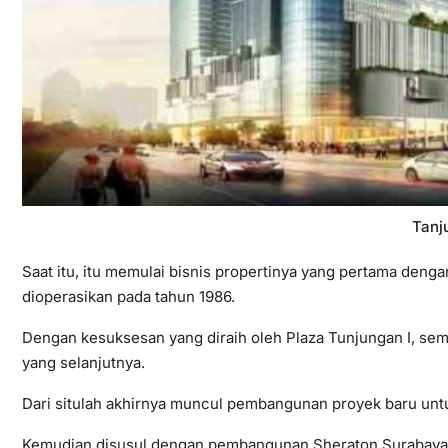
Tanj
Saat itu, itu memulai bisnis propertinya yang pertama deng
dioperasikan pada tahun 1986.
Dengan kesuksesan yang diraih oleh Plaza Tunjungan I, 
yang selanjutnya.
Dari situlah akhirnya muncul pembangunan proyek baru untuk
Kemudian disusul dengan pembangunan Sheraton Surabaya,