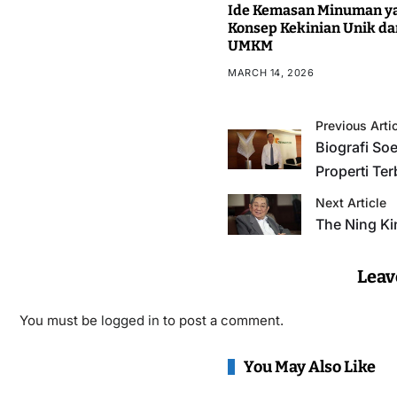
Ide Kemasan Minuman ya
Konsep Kekinian Unik da
UMKM
MARCH 14, 2026
Previous Arti
Biografi So
Properti Ter
Next Article
The Ning Kin
Leav
You must be
logged in
to post a comment.
You May Also Like