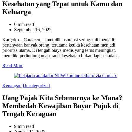
Kesehatan yang Tepat untuk Kamu dan
Keluarga
Estimated
6 min read
read
September 16, 2025
time
Kargoku – Cara cerdas memilih asuransi sering kali menjadi
pertanyaan banyak orang, terutama ketika kesehatan menjadi
prioritas utama. Di tengah biaya medis yang terus meningkat,
memiliki perlindungan asuransi kesehatan bukan lagi sekadar…
Read More
Categories
Keuangan
Uncategorized
Uang Pajak Kita Sebenarnya ke Mana?
Membedah Kewajiban Bayar Pajak di
Tengah Keraguan
Estimated
9 min read
read
August 24, 2025