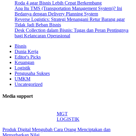
Roda 4 agar Bisnis Lebih Cepat Berkembang
Apa Itu TMS (Transportation Management System)? Ini
Bedanya dengan Delivery Planning System
Reverse Logistics: Strategi Menangani Retur Barang agar
Tidak Jadi Beban Bisnis
Desk Collection dalam Bisnis: Tugas dan Peran Pentingnya
bagi Kelancaran Operasional
Bisnis
Dunia Kerja
Editor's Picks
Keuangan
Logistik
Pengusaha Sukses
UMKM
Uncategorized
Media support
MGT
LOGISTIK
Produk Digital Mengubah Cara Orang Menciptakan dan
Menyebarkan Nilai