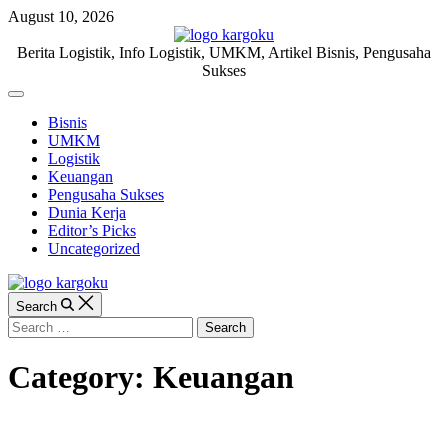
Skip
August 10, 2026
to
content
KARGOKU.ID
Berita Logistik, Info Logistik, UMKM, Artikel Bisnis, Pengusaha
Sukses
Off
Canvas
Bisnis
UMKM
Logistik
Keuangan
Pengusaha Sukses
Dunia Kerja
Editor’s Picks
Uncategorized
Search
Search
for:
Category:
Keuangan