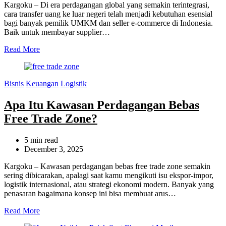
Kargoku – Di era perdagangan global yang semakin terintegrasi,
cara transfer uang ke luar negeri telah menjadi kebutuhan esensial
bagi banyak pemilik UMKM dan seller e-commerce di Indonesia.
Baik untuk membayar supplier…
Read More
Categories
Bisnis
Keuangan
Logistik
Apa Itu Kawasan Perdagangan Bebas
Free Trade Zone?
Estimated
5 min read
read
December 3, 2025
time
Kargoku – Kawasan perdagangan bebas free trade zone semakin
sering dibicarakan, apalagi saat kamu mengikuti isu ekspor-impor,
logistik internasional, atau strategi ekonomi modern. Banyak yang
penasaran bagaimana konsep ini bisa membuat arus…
Read More