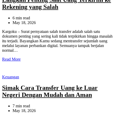
Rekening yang Salah
Estimated
6 min read
read
May 18, 2026
time
Kargoku – Surat pernyataan salah transfer adalah salah satu
dokumen penting yang sering kali tidak terpikirkan hingga masalah
itu terjadi. Bayangkan Kamu sedang mentransfer sejumlah uang
melalui layanan perbankan digital. Semuanya tampak berjalan
normal…
Read More
Categories
Keuangan
Simak Cara Transfer Uang ke Luar
Negeri Dengan Mudah dan Aman
Estimated
7 min read
read
May 18, 2026
time