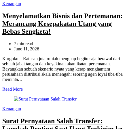
Categories
Keuangan
Menyelamatkan Bisnis dan Pertemanan:
Merancang Kesepakatan Utang yang
Bebas Sengketa!
Estimated
7 min read
read
June 11, 2026
time
Kargoku – Ratusan juta rupiah menguap begitu saja berawal dari
sebuah jabat tangan dan keyakinan akan ikatan pertemanan.
Bayangkan sebuah skenario nyata yang kerap menghantam
perusahaan distribusi skala menengah: seorang agen loyal tiba-tiba
meminta…
Read More
Categories
Keuangan
Surat Pernyataan Salah Transfer:
Langkah Penting Saat Uang Terkirim ke