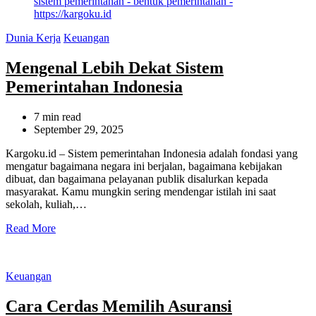
Categories
Dunia Kerja
Keuangan
Mengenal Lebih Dekat Sistem
Pemerintahan Indonesia
Estimated
7 min read
read
September 29, 2025
time
Kargoku.id – Sistem pemerintahan Indonesia adalah fondasi yang
mengatur bagaimana negara ini berjalan, bagaimana kebijakan
dibuat, dan bagaimana pelayanan publik disalurkan kepada
masyarakat. Kamu mungkin sering mendengar istilah ini saat
sekolah, kuliah,…
Read More
Categories
Keuangan
Cara Cerdas Memilih Asuransi