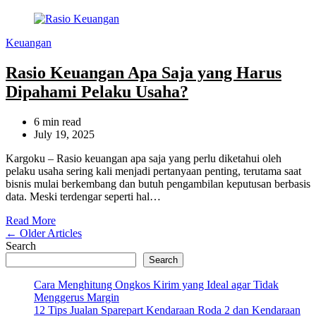
Categories
Keuangan
Rasio Keuangan Apa Saja yang Harus
Dipahami Pelaku Usaha?
Estimated
6 min read
read
July 19, 2025
time
Kargoku – Rasio keuangan apa saja yang perlu diketahui oleh
pelaku usaha sering kali menjadi pertanyaan penting, terutama saat
bisnis mulai berkembang dan butuh pengambilan keputusan berbasis
data. Meski terdengar seperti hal…
Read More
Posts
←
Older Articles
Search
navigation
Search
Cara Menghitung Ongkos Kirim yang Ideal agar Tidak
Menggerus Margin
12 Tips Jualan Sparepart Kendaraan Roda 2 dan Kendaraan