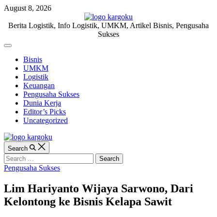
Skip
August 8, 2026
to
content
KARGOKU.ID
Berita Logistik, Info Logistik, UMKM, Artikel Bisnis, Pengusaha
Sukses
Off
Canvas
Bisnis
UMKM
Logistik
Keuangan
Pengusaha Sukses
Dunia Kerja
Editor’s Picks
Uncategorized
Search
Search
for:
Categories
Pengusaha Sukses
Lim Hariyanto Wijaya Sarwono, Dari
Kelontong ke Bisnis Kelapa Sawit