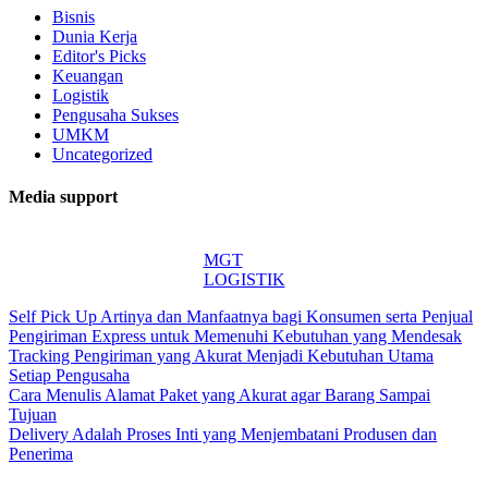
Bisnis
Dunia Kerja
Editor's Picks
Keuangan
Logistik
Pengusaha Sukses
UMKM
Uncategorized
Media support
MGT
LOGISTIK
Self Pick Up Artinya dan Manfaatnya bagi Konsumen serta Penjual
Pengiriman Express untuk Memenuhi Kebutuhan yang Mendesak
Tracking Pengiriman yang Akurat Menjadi Kebutuhan Utama
Setiap Pengusaha
Cara Menulis Alamat Paket yang Akurat agar Barang Sampai
Tujuan
Delivery Adalah Proses Inti yang Menjembatani Produsen dan
Penerima