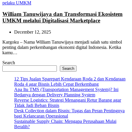
William Tanuwijaya dan Transformasi Ekosistem
UMKM melalui Digitalisasi Marketplace
December 12, 2025
Kargoku – Nama William Tanuwijaya menjadi salah satu simbol
penting dalam perkembangan ekonomi digital Indonesia. Ketika
kamu…
Search
Search
12 Tips Jualan Sparepart Kendaraan Roda 2 dan Kendaraan
Roda 4 agar Bisnis Lebih Cepat Berkembang
Apa Itu TMS (Transportation Management System)? Ini
Bedanya dengan Delivery Planning System
Reverse Logistics: Strategi Menangani Retur Barang agar
Tidak Jadi Beban Bisnis
Desk Collection dalam Bisnis: Tugas dan Peran Pentingnya
bagi Kelancaran Operasional
Sustainable Supply Chain: Mengapa Perusahaan Mulai
Beralih?