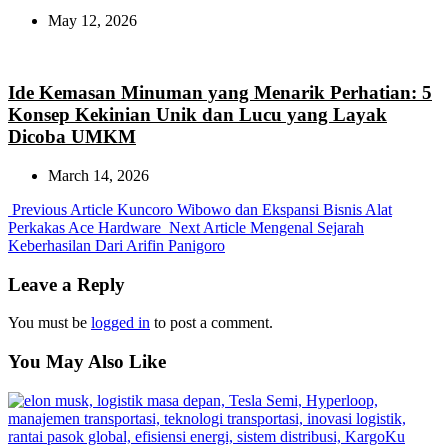
May 12, 2026
Ide Kemasan Minuman yang Menarik Perhatian: 5
Konsep Kekinian Unik dan Lucu yang Layak
Dicoba UMKM
March 14, 2026
Previous
Previous Article
Kuncoro Wibowo dan Ekspansi Bisnis Alat
Post:
Next
Perkakas Ace Hardware
Next Article
Mengenal Sejarah
Post:
Keberhasilan Dari Arifin Panigoro
Leave a Reply
You must be
logged in
to post a comment.
You May Also Like