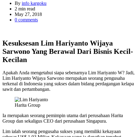
By
info kargoku
Estimated
2 min read
read
May 27, 2018
time
0 comments
Kesuksesan Lim Hariyanto Wijaya
Sarwono Yang Berawal Dari Bisnis Kecil-
Kecilan
Apakah Anda mengetahui siapa sebenarnya Lim Hariyanto W? Jadi,
Lim Hariyanto Wijaya Sarwono merupakan seorang pengusaha
terkenal di Indonesia yang sukses dalam bidang perdagangan kelapa
sawit dan pertambangan.
Harita Group
Ia merupakan seorang pemimpin utama dari perusahaan Harita
Group dan sekaligus CEO dari perusahaan Singapura.
Lim ialah seorang pengusaha sukses yang memiliki kekayaan
sebesar US$ 1,03 Miliar. Kekayaan yang ia dapatkan tersebut