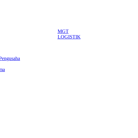
MGT
LOGISTIK
 Pengusaha
ima