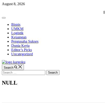
Skip
August 8, 2026
to
content
KARGOKU.ID
B
Off
Canvas
Bisnis
UMKM
Logistik
Keuangan
Pengusaha Sukses
Dunia Kerja
Editor’s Picks
Uncategorized
Search
Search
for:
NULL