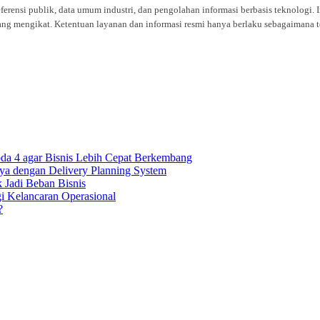
eferensi publik, data umum industri, dan pengolahan informasi berbasis teknolog
ng mengikat. Ketentuan layanan dan informasi resmi hanya berlaku sebagaimana te
oda 4 agar Bisnis Lebih Cepat Berkembang
ya dengan Delivery Planning System
k Jadi Beban Bisnis
gi Kelancaran Operasional
?