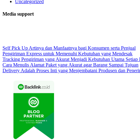
Uncategorized
Media support
Self Pick Up Artinya dan Manfaatnya bagi Konsumen serta Penjual
Pengiriman Express untuk Memenuhi Kebutuhan yang Mendesak
Tracking Pengiriman yang Akurat Menjadi Kebutuhan Utama Setiap
Cara Menulis Alamat Paket yang Akurat agar Barang Sampai Tujuan
Delivery Adalah Proses Inti yang Menjembatani Produsen dan Pener