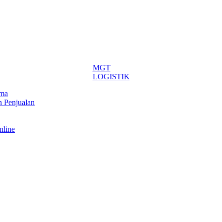
MGT
LOGISTIK
ima
n Penjualan
nline