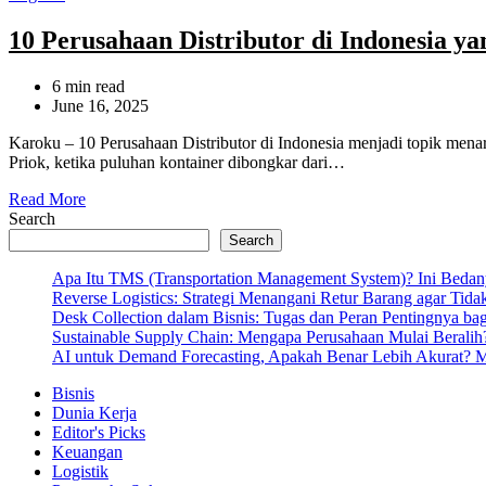
10 Perusahaan Distributor di Indonesia y
Estimated
6 min read
read
June 16, 2025
time
Karoku – 10 Perusahaan Distributor di Indonesia menjadi topik mena
Priok, ketika puluhan kontainer dibongkar dari…
Read More
Search
Search
Apa Itu TMS (Transportation Management System)? Ini Bedan
Reverse Logistics: Strategi Menangani Retur Barang agar Tida
Desk Collection dalam Bisnis: Tugas dan Peran Pentingnya ba
Sustainable Supply Chain: Mengapa Perusahaan Mulai Beralih
AI untuk Demand Forecasting, Apakah Benar Lebih Akurat? Menj
Bisnis
Dunia Kerja
Editor's Picks
Keuangan
Logistik