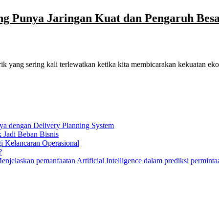
ang Punya Jaringan Kuat dan Pengaruh Bes
rik yang sering kali terlewatkan ketika kita membicarakan kekuatan 
ya dengan Delivery Planning System
k Jadi Beban Bisnis
gi Kelancaran Operasional
?
elaskan pemanfaatan Artificial Intelligence dalam prediksi permintaa