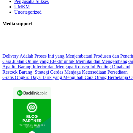
Pengusaha Sukses
UMKM
Uncategorized
Media support
Delivery Adalah Proses Inti yang Menjembatani Produsen dan Pener
Cara Jualan Online yang Efektif untuk Memulai dan Mengembangka
Apa Itu Barang Inferior dan Mengapa Konsep Ini Penting Dipahami
Restock Barang: Strategi Cerdas Menjaga Ketersediaan Persediaan
Gratis Ongkir: Daya Tarik yang Mengubah Cara Orang Berbelanja O