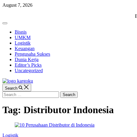
Skip
August 7, 2026
to
content
KARGOKU.ID
B
Off
Canvas
Bisnis
UMKM
Logistik
Keuangan
Pengusaha Sukses
Dunia Kerja
Editor’s Picks
Uncategorized
Search
Search
for:
Tag:
Distributor Indonesia
Categories
Logistik