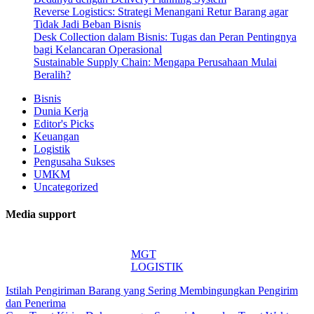
Reverse Logistics: Strategi Menangani Retur Barang agar
Tidak Jadi Beban Bisnis
Desk Collection dalam Bisnis: Tugas dan Peran Pentingnya
bagi Kelancaran Operasional
Sustainable Supply Chain: Mengapa Perusahaan Mulai
Beralih?
Bisnis
Dunia Kerja
Editor's Picks
Keuangan
Logistik
Pengusaha Sukses
UMKM
Uncategorized
Media support
MGT
LOGISTIK
Istilah Pengiriman Barang yang Sering Membingungkan Pengirim
dan Penerima