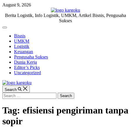
Skip
August 9, 2026
to
content
KARGOKU.ID
Berita Logistik, Info Logistik, UMKM, Artikel Bisnis, Pengusaha
Sukses
Off
Canvas
Bisnis
UMKM
Logistik
Keuangan
Pengusaha Sukses
Dunia Kerja
Editor’s Picks
Uncategorized
Search
Search
for:
Tag:
efisiensi pengiriman tanpa
sopir