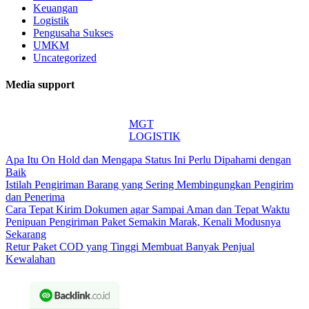
Keuangan
Logistik
Pengusaha Sukses
UMKM
Uncategorized
Media support
MGT
LOGISTIK
Apa Itu On Hold dan Mengapa Status Ini Perlu Dipahami dengan
Baik
Istilah Pengiriman Barang yang Sering Membingungkan Pengirim
dan Penerima
Cara Tepat Kirim Dokumen agar Sampai Aman dan Tepat Waktu
Penipuan Pengiriman Paket Semakin Marak, Kenali Modusnya
Sekarang
Retur Paket COD yang Tinggi Membuat Banyak Penjual
Kewalahan