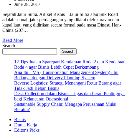
read
June 28, 2017
time
Sejarah Jalur Sutra. Artikel Bisnis – Jalur Sutra atau Silk Road
adalah sebuah jalur perdagangan yang dilalui oleh karavan dan
kapal laut, yang didirikan secara formal pada masa Dinasti Han-
China (207…
Read More
Search
Search
12 Tips Jualan Sparepart Kendaraan Roda 2 dan Kendaraan
Roda 4 agar Bisnis Lebih Cepat Berkembang
Apa Itu TMS (Transportation Management System)? Ini
Bedanya dengan Delivery Planning System
Reverse Logistics: Strategi Menangani Retur Barang agar
Tidak Jadi Beban Bisnis
Desk Collection dalam Bisnis: Tugas dan Peran Pentingnya
bagi Kelancaran Operasional
Sustainable Supply Chain: Mengapa Perusahaan Mulai
Beralih?
Bisnis
Dunia Kerja
Editor's Picks