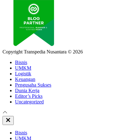
Copyright Transpedia Nusantara © 2026
Bisnis
UMKM
Logistik
Keuangan
Pengusaha Sukses
Dunia Kerja
Editor’s Picks
Uncategorized
Close
Off
Canvas
Bisnis
UMKM