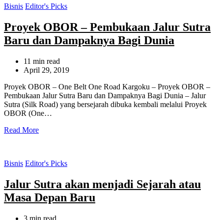
Categories
Bisnis
Editor's Picks
Proyek OBOR – Pembukaan Jalur Sutra
Baru dan Dampaknya Bagi Dunia
Estimated
11 min read
read
April 29, 2019
time
Proyek OBOR – One Belt One Road Kargoku – Proyek OBOR –
Pembukaan Jalur Sutra Baru dan Dampaknya Bagi Dunia – Jalur
Sutra (Silk Road) yang bersejarah dibuka kembali melalui Proyek
OBOR (One…
Read More
Categories
Bisnis
Editor's Picks
Jalur Sutra akan menjadi Sejarah atau
Masa Depan Baru
Estimated
3 min read