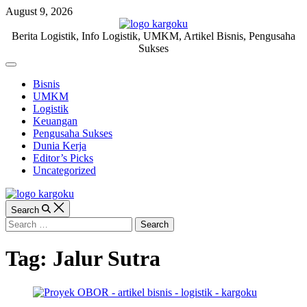
Skip
August 9, 2026
to
content
KARGOKU.ID
Berita Logistik, Info Logistik, UMKM, Artikel Bisnis, Pengusaha
Sukses
Off
Canvas
Bisnis
UMKM
Logistik
Keuangan
Pengusaha Sukses
Dunia Kerja
Editor’s Picks
Uncategorized
Search
Search
for:
Tag:
Jalur Sutra