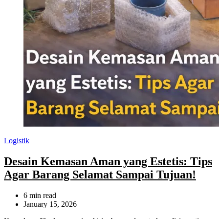
Categories
Logistik
Desain Kemasan Aman yang Estetis: Tips
Agar Barang Selamat Sampai Tujuan!
Estimated
6 min read
read
January 15, 2026
time