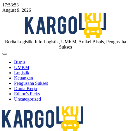
Skip
17:53:53
to
August 9, 2026
content
KARGOKU.ID
Berita Logistik, Info Logistik, UMKM, Artikel Bisnis, Pengusaha
Sukses
Off
Canvas
Bisnis
UMKM
Logistik
Keuangan
Pengusaha Sukses
Dunia Kerja
Editor’s Picks
Uncategorized