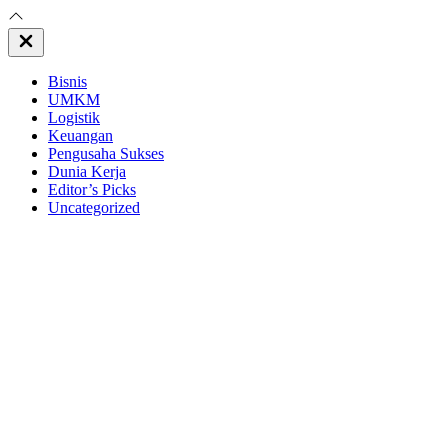
Close
Off
Canvas
Bisnis
UMKM
Logistik
Keuangan
Pengusaha Sukses
Dunia Kerja
Editor’s Picks
Uncategorized