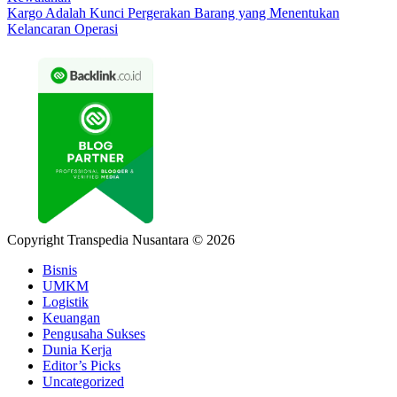
Kargo Adalah Kunci Pergerakan Barang yang Menentukan
Kelancaran Operasi
Copyright Transpedia Nusantara © 2026
Bisnis
UMKM
Logistik
Keuangan
Pengusaha Sukses
Dunia Kerja
Editor’s Picks
Uncategorized