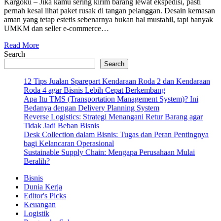
Kargoku – Jika kamu sering kirim barang lewat ekspedisi, pasti
pernah kesal lihat paket rusak di tangan pelanggan. Desain kemasan
aman yang tetap estetis sebenarnya bukan hal mustahil, tapi banyak
UMKM dan seller e-commerce…
Read More
Search
Search
12 Tips Jualan Sparepart Kendaraan Roda 2 dan Kendaraan
Roda 4 agar Bisnis Lebih Cepat Berkembang
Apa Itu TMS (Transportation Management System)? Ini
Bedanya dengan Delivery Planning System
Reverse Logistics: Strategi Menangani Retur Barang agar
Tidak Jadi Beban Bisnis
Desk Collection dalam Bisnis: Tugas dan Peran Pentingnya
bagi Kelancaran Operasional
Sustainable Supply Chain: Mengapa Perusahaan Mulai
Beralih?
Bisnis
Dunia Kerja
Editor's Picks
Keuangan
Logistik