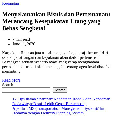
Categories
Keuangan
Menyelamatkan Bisnis dan Pertemanan:
Merancang Kesepakatan Utang yang
Bebas Sengketa!
Estimated
7 min read
read
June 11, 2026
time
Kargoku – Ratusan juta rupiah menguap begitu saja berawal dari
sebuah jabat tangan dan keyakinan akan ikatan pertemanan.
Bayangkan sebuah skenario nyata yang kerap menghantam
perusahaan distribusi skala menengah: seorang agen loyal tiba-tiba
meminta…
Read More
Search
Search
12 Tips Jualan Sparepart Kendaraan Roda 2 dan Kendaraan
Roda 4 agar Bisnis Lebih Cepat Berkembang
Apa Itu TMS (Transportation Management System)? Ini
Bedanya dengan Delivery Planning System