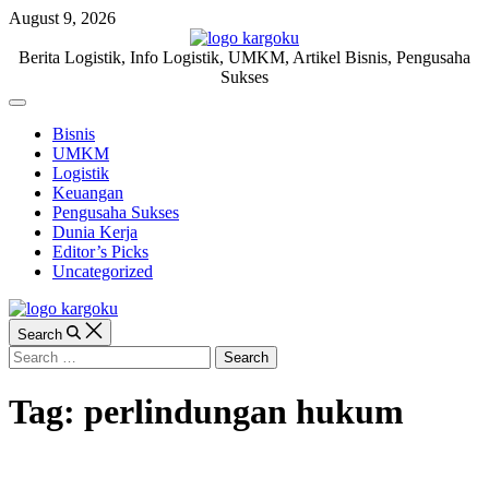
Skip
August 9, 2026
to
content
KARGOKU.ID
Berita Logistik, Info Logistik, UMKM, Artikel Bisnis, Pengusaha
Sukses
Off
Canvas
Bisnis
UMKM
Logistik
Keuangan
Pengusaha Sukses
Dunia Kerja
Editor’s Picks
Uncategorized
Search
Search
for:
Tag:
perlindungan hukum