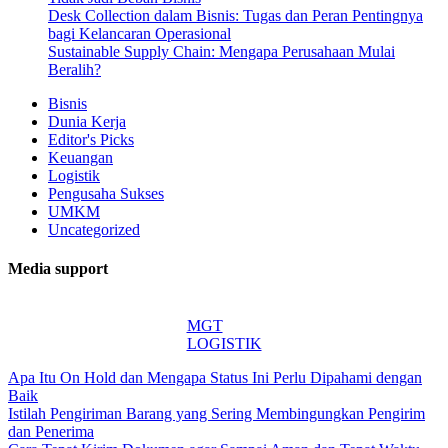
Desk Collection dalam Bisnis: Tugas dan Peran Pentingnya
bagi Kelancaran Operasional
Sustainable Supply Chain: Mengapa Perusahaan Mulai
Beralih?
Bisnis
Dunia Kerja
Editor's Picks
Keuangan
Logistik
Pengusaha Sukses
UMKM
Uncategorized
Media support
MGT
LOGISTIK
Apa Itu On Hold dan Mengapa Status Ini Perlu Dipahami dengan
Baik
Istilah Pengiriman Barang yang Sering Membingungkan Pengirim
dan Penerima