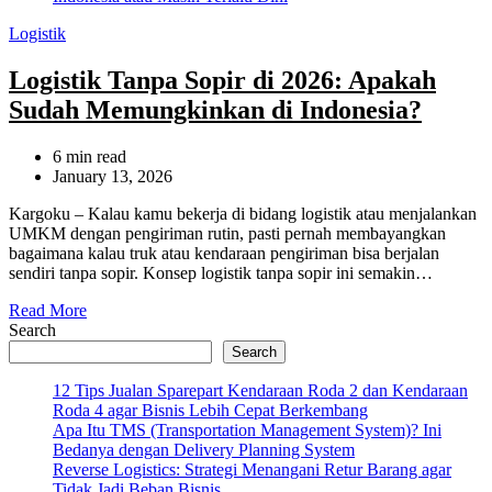
Categories
Logistik
Logistik Tanpa Sopir di 2026: Apakah
Sudah Memungkinkan di Indonesia?
Estimated
6 min read
read
January 13, 2026
time
Kargoku – Kalau kamu bekerja di bidang logistik atau menjalankan
UMKM dengan pengiriman rutin, pasti pernah membayangkan
bagaimana kalau truk atau kendaraan pengiriman bisa berjalan
sendiri tanpa sopir. Konsep logistik tanpa sopir ini semakin…
Read More
Search
Search
12 Tips Jualan Sparepart Kendaraan Roda 2 dan Kendaraan
Roda 4 agar Bisnis Lebih Cepat Berkembang
Apa Itu TMS (Transportation Management System)? Ini
Bedanya dengan Delivery Planning System
Reverse Logistics: Strategi Menangani Retur Barang agar
Tidak Jadi Beban Bisnis