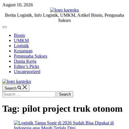
Skip
August 10, 2026
to
content
KARGOKU.ID
Berita Logistik, Info Logistik, UMKM, Artikel Bisnis, Pengusaha
Sukses
Off
Canvas
Bisnis
UMKM
Logistik
Keuangan
Pengusaha Sukses
Dunia Kerja
Editor’s Picks
Uncategorized
Search
Search
for:
Tag:
pilot project truk otonom