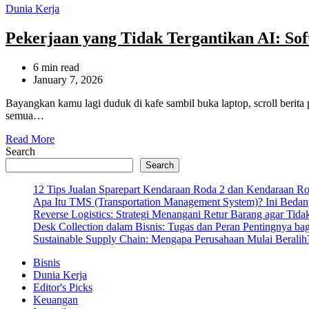
Categories
Dunia Kerja
Pekerjaan yang Tidak Tergantikan AI: S
Estimated
6 min read
read
January 7, 2026
time
Bayangkan kamu lagi duduk di kafe sambil buka laptop, scroll berita
semua…
Read More
Search
Search
12 Tips Jualan Sparepart Kendaraan Roda 2 dan Kendaraan R
Apa Itu TMS (Transportation Management System)? Ini Bedan
Reverse Logistics: Strategi Menangani Retur Barang agar Tida
Desk Collection dalam Bisnis: Tugas dan Peran Pentingnya ba
Sustainable Supply Chain: Mengapa Perusahaan Mulai Beralih
Bisnis
Dunia Kerja
Editor's Picks
Keuangan