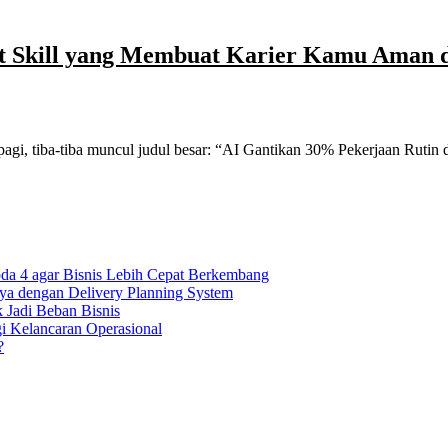
oft Skill yang Membuat Karier Kamu Aman 
 pagi, tiba-tiba muncul judul besar: “AI Gantikan 30% Pekerjaan Rutin
oda 4 agar Bisnis Lebih Cepat Berkembang
ya dengan Delivery Planning System
k Jadi Beban Bisnis
gi Kelancaran Operasional
?