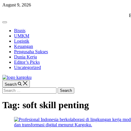
Skip
August 9, 2026
to
content
KARGOKU.ID
B
Off
Canvas
Bisnis
UMKM
Logistik
Keuangan
Pengusaha Sukses
Dunia Kerja
Editor’s Picks
Uncategorized
Search
Search
for:
Tag:
soft skill penting