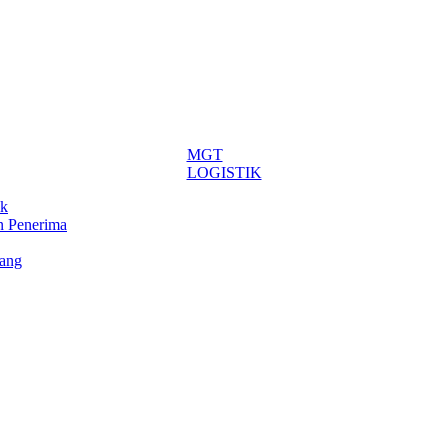
MGT
LOGISTIK
ik
n Penerima
rang