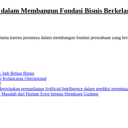
 dalam Membangun Fondasi Bisnis Berkelan
utama karena perannya dalam membangun fondasi perusahaan yang berger
k Jadi Beban Bisnis
gi Kelancaran Operasional
?
elaskan pemanfaatan Artificial Intelligence dalam prediksi permintaa
 Masalah dari Human Error hingga Shrinkage Gudang