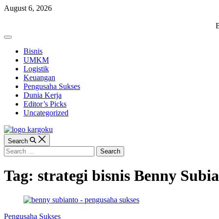
Skip
August 6, 2026
to
content
KARGOKU.ID
B
Off
Canvas
Bisnis
UMKM
Logistik
Keuangan
Pengusaha Sukses
Dunia Kerja
Editor’s Picks
Uncategorized
Search
Search
for:
Tag:
strategi bisnis Benny Subi
Categories
Pengusaha Sukses