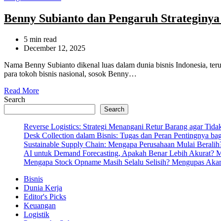
Benny Subianto dan Pengaruh Strateginya
Estimated
5 min read
read
December 12, 2025
time
Nama Benny Subianto dikenal luas dalam dunia bisnis Indonesia, ter
para tokoh bisnis nasional, sosok Benny…
Read More
Search
Search
Reverse Logistics: Strategi Menangani Retur Barang agar Tida
Desk Collection dalam Bisnis: Tugas dan Peran Pentingnya ba
Sustainable Supply Chain: Mengapa Perusahaan Mulai Beralih
AI untuk Demand Forecasting, Apakah Benar Lebih Akurat? Menj
Mengapa Stock Opname Masih Selalu Selisih? Mengupas Akar
Bisnis
Dunia Kerja
Editor's Picks
Keuangan
Logistik