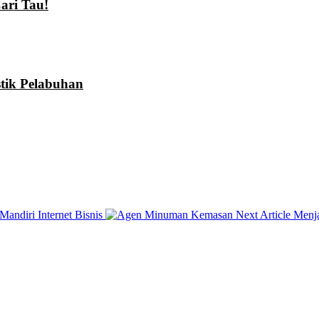
ari Tau!
stik Pelabuhan
Next
andiri Internet Bisnis
Next Article
Menj
Post: