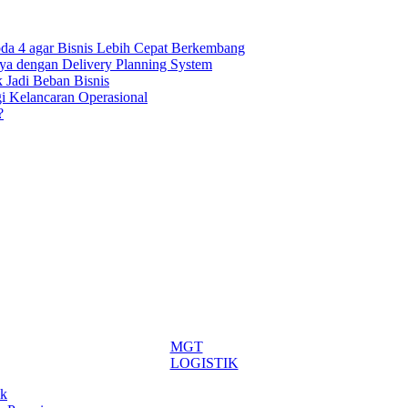
oda 4 agar Bisnis Lebih Cepat Berkembang
ya dengan Delivery Planning System
k Jadi Beban Bisnis
gi Kelancaran Operasional
?
MGT
LOGISTIK
ik