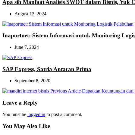
Apa sih Manfaat Analisis SWOT dalam Bisnis, Yuk C
August 12, 2024
Inaportnet: Sistem Informasi untuk Monitoring Logi
June 7, 2024
SAP Express, Satria Antaran Prima
September 8, 2020
Previous
Previous Article
Dapatkan Keuntungan dari M
Post:
Leave a Reply
You must be
logged in
to post a comment.
You May Also Like