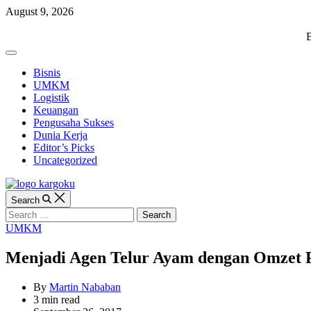
Skip
August 9, 2026
to
content
KARGOKU.ID
B
Off
Canvas
Bisnis
UMKM
Logistik
Keuangan
Pengusaha Sukses
Dunia Kerja
Editor’s Picks
Uncategorized
Search
Search
for:
Categories
UMKM
Menjadi Agen Telur Ayam dengan Omzet 
By
Martin Nababan
Estimated
3 min read