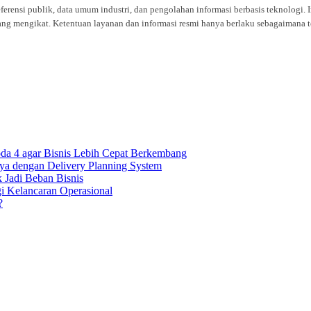
eferensi publik, data umum industri, dan pengolahan informasi berbasis teknolog
ng mengikat. Ketentuan layanan dan informasi resmi hanya berlaku sebagaimana te
oda 4 agar Bisnis Lebih Cepat Berkembang
ya dengan Delivery Planning System
k Jadi Beban Bisnis
gi Kelancaran Operasional
?