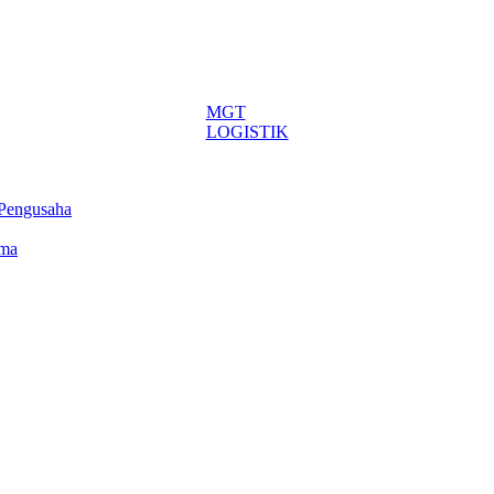
MGT
LOGISTIK
 Pengusaha
ima