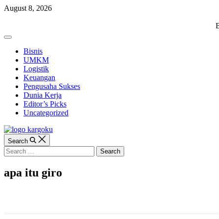
Skip
August 8, 2026
to
content
KARGOKU.ID
B
Off
Canvas
Bisnis
UMKM
Logistik
Keuangan
Pengusaha Sukses
Dunia Kerja
Editor’s Picks
Uncategorized
Search
Search
for:
apa itu giro