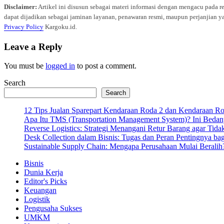
Disclaimer:
Artikel ini disusun sebagai materi informasi dengan mengacu pada r
dapat dijadikan sebagai jaminan layanan, penawaran resmi, maupun perjanjian ya
Privacy Policy
Kargoku.id.
Leave a Reply
You must be
logged in
to post a comment.
Search
Search
12 Tips Jualan Sparepart Kendaraan Roda 2 dan Kendaraan R
Apa Itu TMS (Transportation Management System)? Ini Bedan
Reverse Logistics: Strategi Menangani Retur Barang agar Tida
Desk Collection dalam Bisnis: Tugas dan Peran Pentingnya ba
Sustainable Supply Chain: Mengapa Perusahaan Mulai Beralih
Bisnis
Dunia Kerja
Editor's Picks
Keuangan
Logistik
Pengusaha Sukses
UMKM