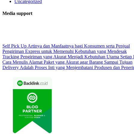
Uncategorized
Media support
Self Pick Up Artinya dan Manfaatnya bagi Konsumen serta Penjual
Pengiriman Express untuk Memenuhi Kebutuhan yang Mendesak
Tracking Pengiriman yang Akurat Menjadi Kebutuhan Utama Setiap
Cara Menulis Alamat Paket yang Akurat agar Barang Sampai Tujuan
Delivery Adalah Proses Inti yang Menjembatani Produsen dan Pener