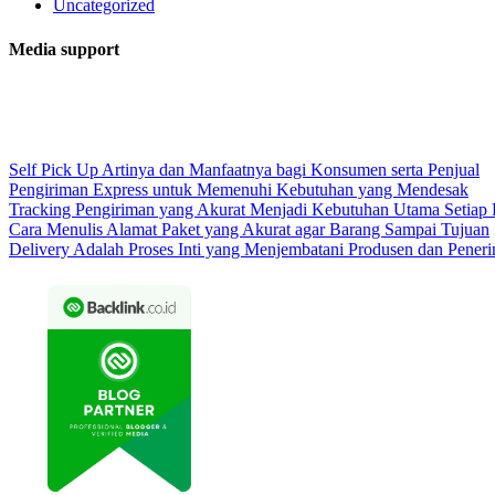
Uncategorized
Media support
Self Pick Up Artinya dan Manfaatnya bagi Konsumen serta Penjual
Pengiriman Express untuk Memenuhi Kebutuhan yang Mendesak
Tracking Pengiriman yang Akurat Menjadi Kebutuhan Utama Setiap
Cara Menulis Alamat Paket yang Akurat agar Barang Sampai Tujuan
Delivery Adalah Proses Inti yang Menjembatani Produsen dan Pener