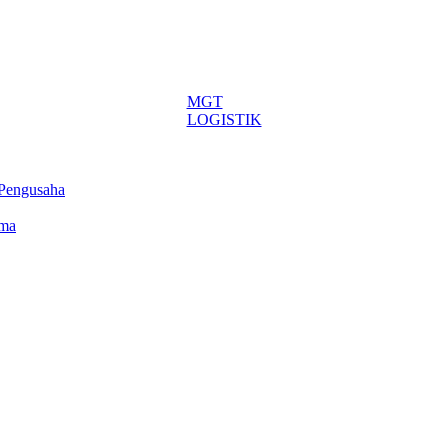
MGT
LOGISTIK
 Pengusaha
ima