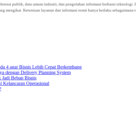
eferensi publik, data umum industri, dan pengolahan informasi berbasis teknolog
ng mengikat. Ketentuan layanan dan informasi resmi hanya berlaku sebagaimana te
oda 4 agar Bisnis Lebih Cepat Berkembang
ya dengan Delivery Planning System
k Jadi Beban Bisnis
gi Kelancaran Operasional
?