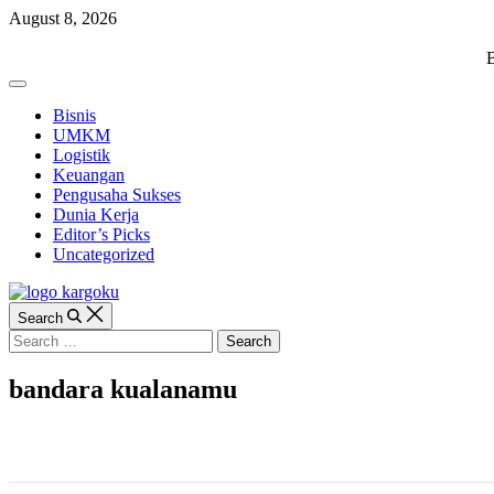
Skip
August 8, 2026
to
content
KARGOKU.ID
B
Off
Canvas
Bisnis
UMKM
Logistik
Keuangan
Pengusaha Sukses
Dunia Kerja
Editor’s Picks
Uncategorized
Search
Search
for:
bandara kualanamu