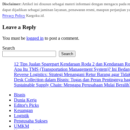
Disclaimer:
Artikel ini disusun sebagai materi informasi dengan mengacu pada r
dapat dijadikan sebagai jaminan layanan, penawaran resmi, maupun perjanjian ya
Privacy Policy
Kargoku.id.
Leave a Reply
You must be
logged in
to post a comment.
Search
Search
12 Tips Jualan Sparepart Kendaraan Roda 2 dan Kendaraan R
Apa Itu TMS (Transportation Management System)? Ini Bedan
Reverse Logistics: Strategi Menangani Retur Barang agar Tida
Desk Collection dalam Bisnis: Tugas dan Peran Pentingnya ba
Sustainable Supply Chain: Mengapa Perusahaan Mulai Beralih
Bisnis
Dunia Kerja
Editor's Picks
Keuangan
Logistik
Pengusaha Sukses
UMKM