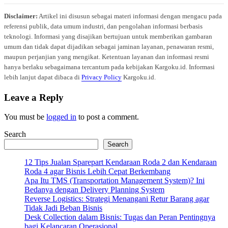
Disclaimer:
Artikel ini disusun sebagai materi informasi dengan mengacu pada
referensi publik, data umum industri, dan pengolahan informasi berbasis
teknologi. Informasi yang disajikan bertujuan untuk memberikan gambaran
umum dan tidak dapat dijadikan sebagai jaminan layanan, penawaran resmi,
maupun perjanjian yang mengikat. Ketentuan layanan dan informasi resmi
hanya berlaku sebagaimana tercantum pada kebijakan Kargoku.id. Informasi
lebih lanjut dapat dibaca di
Privacy Policy
Kargoku.id.
Leave a Reply
You must be
logged in
to post a comment.
Search
Search
12 Tips Jualan Sparepart Kendaraan Roda 2 dan Kendaraan
Roda 4 agar Bisnis Lebih Cepat Berkembang
Apa Itu TMS (Transportation Management System)? Ini
Bedanya dengan Delivery Planning System
Reverse Logistics: Strategi Menangani Retur Barang agar
Tidak Jadi Beban Bisnis
Desk Collection dalam Bisnis: Tugas dan Peran Pentingnya
bagi Kelancaran Operasional