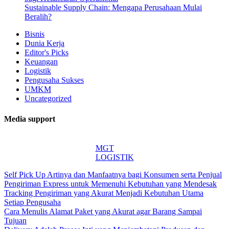
Sustainable Supply Chain: Mengapa Perusahaan Mulai
Beralih?
Bisnis
Dunia Kerja
Editor's Picks
Keuangan
Logistik
Pengusaha Sukses
UMKM
Uncategorized
Media support
MGT
LOGISTIK
Self Pick Up Artinya dan Manfaatnya bagi Konsumen serta Penjual
Pengiriman Express untuk Memenuhi Kebutuhan yang Mendesak
Tracking Pengiriman yang Akurat Menjadi Kebutuhan Utama
Setiap Pengusaha
Cara Menulis Alamat Paket yang Akurat agar Barang Sampai
Tujuan