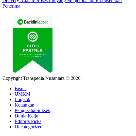
Delivery Adalah Proses Inti yang Menjembatani Produsen dan
Penerima
Copyright Transpedia Nusantara © 2026
Bisnis
UMKM
Logistik
Keuangan
Pengusaha Sukses
Dunia Kerja
Editor’s Picks
Uncategorized