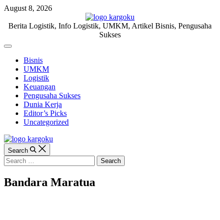
Skip
August 8, 2026
to
content
KARGOKU.ID
Berita Logistik, Info Logistik, UMKM, Artikel Bisnis, Pengusaha
Sukses
Off
Canvas
Bisnis
UMKM
Logistik
Keuangan
Pengusaha Sukses
Dunia Kerja
Editor’s Picks
Uncategorized
Search
Search
for:
Bandara Maratua