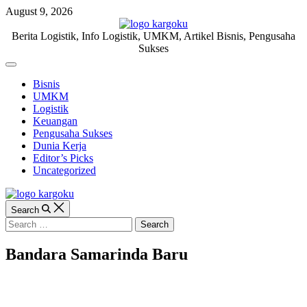
Skip
August 9, 2026
to
content
KARGOKU.ID
Berita Logistik, Info Logistik, UMKM, Artikel Bisnis, Pengusaha
Sukses
Off
Canvas
Bisnis
UMKM
Logistik
Keuangan
Pengusaha Sukses
Dunia Kerja
Editor’s Picks
Uncategorized
Search
Search
for:
Bandara Samarinda Baru