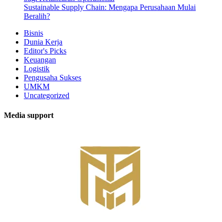
Sustainable Supply Chain: Mengapa Perusahaan Mulai
Beralih?
Bisnis
Dunia Kerja
Editor's Picks
Keuangan
Logistik
Pengusaha Sukses
UMKM
Uncategorized
Media support