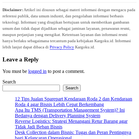
Disclaimer:
Artikel ini disusun sebagai materi informasi dengan mengacu pada
referensi publik, data umum industri, dan pengolahan informasi berbasis
teknologi. Informasi yang disajikan bertujuan untuk memberikan gambaran
umum dan tidak dapat dijadikan sebagai jaminan layanan, penawaran resmi,
maupun perjanjian yang mengikat. Ketentuan layanan dan informasi resmi
hanya berlaku sebagaimana tercantum pada kebijakan Kargoku.id. Informasi
lebih lanjut dapat dibaca di
Privacy Policy
Kargoku.id.
Leave a Reply
You must be
logged in
to post a comment.
Search
Search
12 Tips Jualan Sparepart Kendaraan Roda 2 dan Kendaraan
Roda 4 agar Bisnis Lebih Cepat Berkembang
Apa Itu TMS (Transportation Management System)? Ini
Bedanya dengan Delivery Planning System
Reverse Logistics: Strategi Menangani Retur Barang agar
Tidak Jadi Beban Bisnis
Desk Collection dalam Bisnis: Tugas dan Peran Pentingnya
bagi Kelancaran Operasional