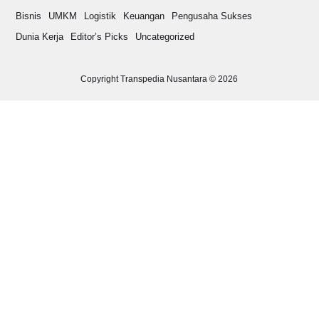
Bisnis
UMKM
Logistik
Keuangan
Pengusaha Sukses
Dunia Kerja
Editor’s Picks
Uncategorized
Copyright Transpedia Nusantara © 2026