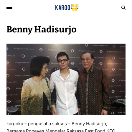
Benny Hadisurjo
kargoku – pengusaha sukses – Benny Hadisurjo,
Bersama Popeyes Mengejar Raksasa Fast Food KFC,