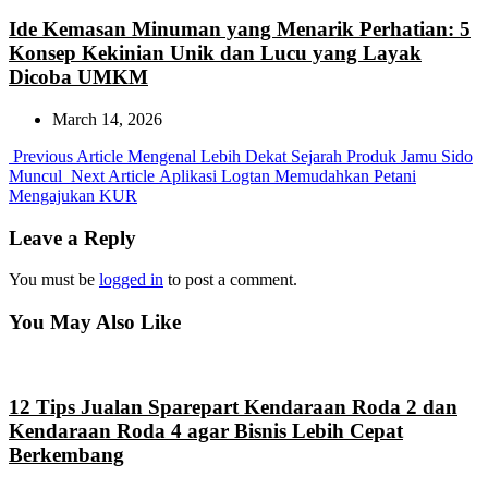
Ide Kemasan Minuman yang Menarik Perhatian: 5
Konsep Kekinian Unik dan Lucu yang Layak
Dicoba UMKM
March 14, 2026
Previous
Previous Article
Mengenal Lebih Dekat Sejarah Produk Jamu Sido
Post:
Next
Muncul
Next Article
Aplikasi Logtan Memudahkan Petani
Post:
Mengajukan KUR
Leave a Reply
You must be
logged in
to post a comment.
You May Also Like
12 Tips Jualan Sparepart Kendaraan Roda 2 dan
Kendaraan Roda 4 agar Bisnis Lebih Cepat
Berkembang