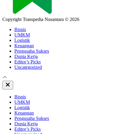
Copyright Transpedia Nusantara © 2026
Bisnis
UMKM
Logistik
Keuangan
Pengusaha Sukses
Dunia Kerja
Editor’s Picks
Uncategorized
Close
Off
Canvas
Bisnis
UMKM
Logistik
Keuangan
Pengusaha Sukses
Dunia Kerja
Editor’s Picks