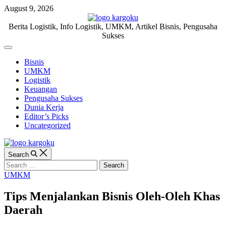
Skip
August 9, 2026
to
content
KARGOKU.ID
Berita Logistik, Info Logistik, UMKM, Artikel Bisnis, Pengusaha
Sukses
Off
Canvas
Bisnis
UMKM
Logistik
Keuangan
Pengusaha Sukses
Dunia Kerja
Editor’s Picks
Uncategorized
Search
Search
for:
Categories
UMKM
Tips Menjalankan Bisnis Oleh-Oleh Khas
Daerah