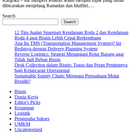
Kargoku – Ide hampers lebaran selalu menjadi topik yang ramai
dibicarakan menjelang Ramadan dan Idulfitri.…
Search
Search
12 Tips Jualan Sparepart Kendaraan Roda 2 dan Kendaraan
Roda 4 agar Bisnis Lebih Cepat Berkembang
Apa Itu TMS (Transportation Management System)? Ini
Bedanya dengan Delivery Planning System
Reverse Logistics: Strategi Menangani Retur Barang agar
Tidak Jadi Beban Bisnis
Desk Collection dalam Bisnis: Tugas dan Peran Pentingnya
bagi Kelancaran Operasional
Sustainable Supply Chain: Mengapa Perusahaan Mulai
Beralih?
Bisnis
Dunia Kerja
Editor's Picks
Keuangan
Logistik
Pengusaha Sukses
UMKM
Uncategorized