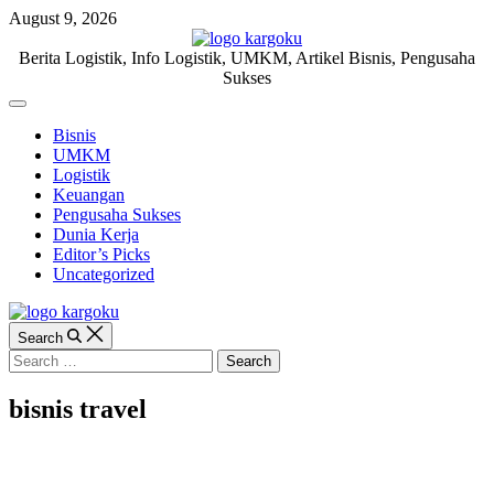
Skip
August 9, 2026
to
content
KARGOKU.ID
Berita Logistik, Info Logistik, UMKM, Artikel Bisnis, Pengusaha
Sukses
Off
Canvas
Bisnis
UMKM
Logistik
Keuangan
Pengusaha Sukses
Dunia Kerja
Editor’s Picks
Uncategorized
Search
Search
for:
bisnis travel