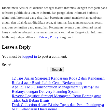
Disclaimer:
Artikel ini disusun sebagai materi informasi dengan mengacu pada
referensi publik, data umum industri, dan pengolahan informasi berbasis
teknologi. Informasi yang disajikan bertujuan untuk memberikan gambaran
umum dan tidak dapat dijadikan sebagai jaminan layanan, penawaran resmi,
maupun perjanjian yang mengikat. Ketentuan layanan dan informasi resmi
hanya berlaku sebagaimana tercantum pada kebijakan Kargoku.id. Informasi
lebih lanjut dapat dibaca di
Privacy Policy
Kargoku.id.
Leave a Reply
You must be
logged in
to post a comment.
Search
Search
12 Tips Jualan Sparepart Kendaraan Roda 2 dan Kendaraan
Roda 4 agar Bisnis Lebih Cepat Berkembang
Apa Itu TMS (Transportation Management System)? Ini
Bedanya dengan Delivery Planning System
Reverse Logistics: Strategi Menangani Retur Barang agar
Tidak Jadi Beban Bisnis
Desk Collection dalam Bisnis: Tugas dan Peran Pentingnya
bagi Kelancaran Operasional