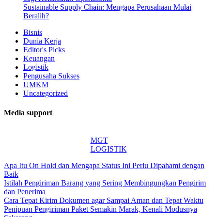
Sustainable Supply Chain: Mengapa Perusahaan Mulai
Beralih?
Bisnis
Dunia Kerja
Editor's Picks
Keuangan
Logistik
Pengusaha Sukses
UMKM
Uncategorized
Media support
MGT
LOGISTIK
Apa Itu On Hold dan Mengapa Status Ini Perlu Dipahami dengan
Baik
Istilah Pengiriman Barang yang Sering Membingungkan Pengirim
dan Penerima
Cara Tepat Kirim Dokumen agar Sampai Aman dan Tepat Waktu
Penipuan Pengiriman Paket Semakin Marak, Kenali Modusnya