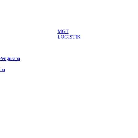
MGT
LOGISTIK
 Pengusaha
ima