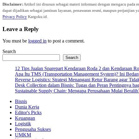
Disclaimer:
Artikel ini disusun sebagai materi informasi dengan mengacu pada r
dapat dijadikan sebagai jaminan layanan, penawaran resmi, maupun perjanjian ya
Privacy Policy
Kargoku.id.
Leave a Reply
You must be
logged in
to post a comment.
Search
Search
12 Tips Jualan Sparepart Kendaraan Roda 2 dan Kendaraan R
Apa Itu TMS (Transportation Management System)? Ini Bedan
Reverse Logistics: Strategi Menangani Retur Barang agar Tida
Desk Collection dalam Bisnis: Tugas dan Peran Pentingnya ba
Sustainable Supply Chain: Mengapa Perusahaan Mulai Beralih
Bisnis
Dunia Kerja
Editor's Picks
Keuangan
Logistik
Pengusaha Sukses
UMKM