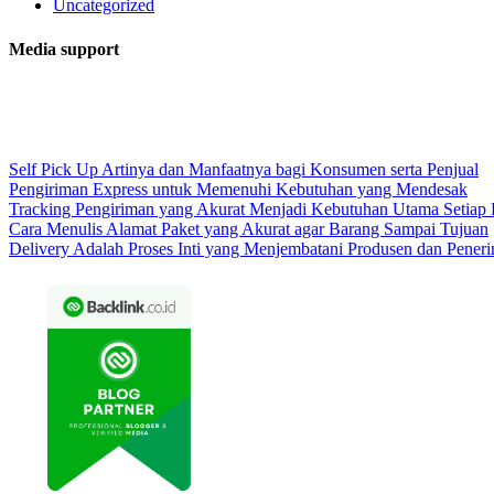
Uncategorized
Media support
Self Pick Up Artinya dan Manfaatnya bagi Konsumen serta Penjual
Pengiriman Express untuk Memenuhi Kebutuhan yang Mendesak
Tracking Pengiriman yang Akurat Menjadi Kebutuhan Utama Setiap
Cara Menulis Alamat Paket yang Akurat agar Barang Sampai Tujuan
Delivery Adalah Proses Inti yang Menjembatani Produsen dan Pener