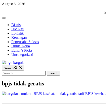
Skip
August 8, 2026
to
content
KARGOKU.ID
B
Off
Canvas
Bisnis
UMKM
Logistik
Keuangan
Pengusaha Sukses
Dunia Kerja
Editor’s Picks
Uncategorized
Search
Search
for:
bpjs tidak geratis