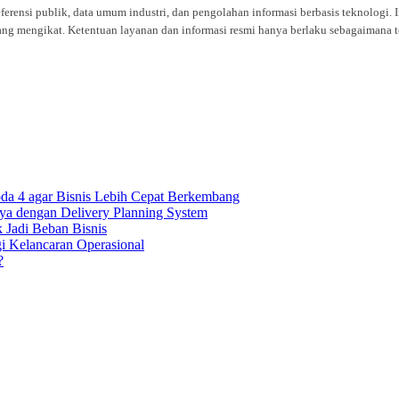
eferensi publik, data umum industri, dan pengolahan informasi berbasis teknolog
ng mengikat. Ketentuan layanan dan informasi resmi hanya berlaku sebagaimana te
oda 4 agar Bisnis Lebih Cepat Berkembang
ya dengan Delivery Planning System
k Jadi Beban Bisnis
gi Kelancaran Operasional
?