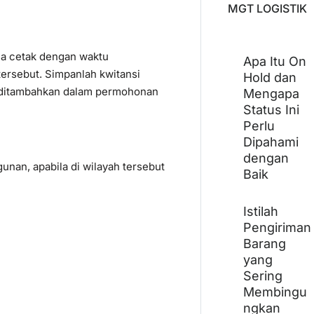
MGT LOGISTIK
ia cetak dengan waktu
Apa Itu On
ersebut. Simpanlah kwitansi
Hold dan
s ditambahkan dalam permohonan
Mengapa
Status Ini
Perlu
Dipahami
dengan
unan, apabila di wilayah tersebut
Baik
Istilah
Pengiriman
Barang
yang
Sering
Membingu
ngkan