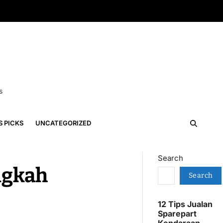
s
S PICKS
UNCATEGORIZED
Search
ngkah
Search
12 Tips Jualan
Sparepart
Kendaraan