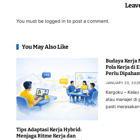
Leav
You must be
logged in
to post a comment.
You May Also Like
Budaya Kerja
Pola Kerja di E
Perlu Dipaha
JANUARY 20, 202
Kargoku – Kala
atau manajer di 
pasti merasaka
Tips Adaptasi Kerja Hybrid:
Menjaga Ritme Kerja dan