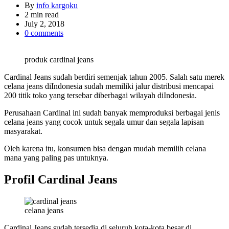
By
info kargoku
Estimated
2 min read
read
July 2, 2018
time
0 comments
produk cardinal jeans
Cardinal Jeans sudah berdiri semenjak tahun 2005. Salah satu merek
celana jeans diIndonesia sudah memiliki jalur distribusi mencapai
200 titik toko yang tersebar diberbagai wilayah diIndonesia.
Perusahaan Cardinal ini sudah banyak memproduksi berbagai jenis
celana jeans yang cocok untuk segala umur dan segala lapisan
masyarakat.
Oleh karena itu, konsumen bisa dengan mudah memilih celana
mana yang paling pas untuknya.
Profil Cardinal Jeans
celana jeans
Cardinal Jeans sudah tersedia di seluruh kota-kota besar di