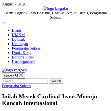
Skip
August 7, 2026
to
content
KARGOKU.ID
Berita Logistik, Info Logistik, UMKM, Artikel Bisnis, Pengusaha
Sukses
Off
Canvas
Bisnis
UMKM
Logistik
Keuangan
Pengusaha Sukses
Dunia Kerja
Editor’s Picks
Uncategorized
Search
Search
for:
Categories
Pengusaha Sukses
Inilah Merek Cardinal Jeans Menuju
Kancah Internasional