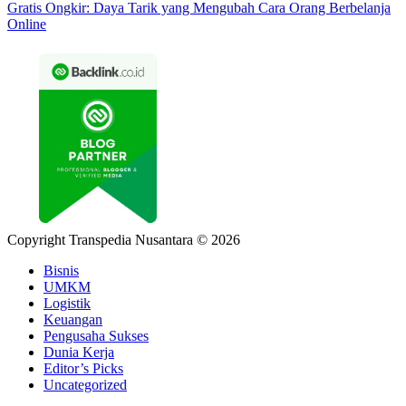
Gratis Ongkir: Daya Tarik yang Mengubah Cara Orang Berbelanja
Online
Copyright Transpedia Nusantara © 2026
Bisnis
UMKM
Logistik
Keuangan
Pengusaha Sukses
Dunia Kerja
Editor’s Picks
Uncategorized