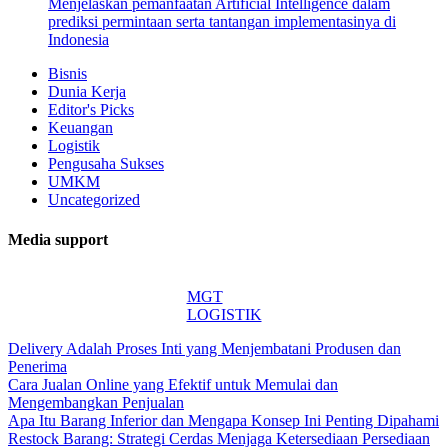
Menjelaskan pemanfaatan Artificial Intelligence dalam
prediksi permintaan serta tantangan implementasinya di
Indonesia
Bisnis
Dunia Kerja
Editor's Picks
Keuangan
Logistik
Pengusaha Sukses
UMKM
Uncategorized
Media support
MGT
LOGISTIK
Delivery Adalah Proses Inti yang Menjembatani Produsen dan
Penerima
Cara Jualan Online yang Efektif untuk Memulai dan
Mengembangkan Penjualan
Apa Itu Barang Inferior dan Mengapa Konsep Ini Penting Dipahami
Restock Barang: Strategi Cerdas Menjaga Ketersediaan Persediaan