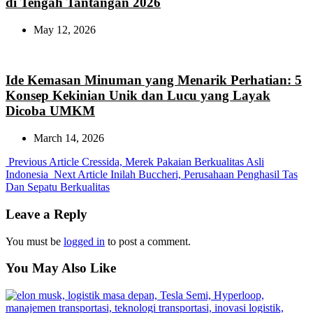
di Tengah Tantangan 2026
May 12, 2026
Ide Kemasan Minuman yang Menarik Perhatian: 5
Konsep Kekinian Unik dan Lucu yang Layak
Dicoba UMKM
March 14, 2026
Previous
Previous Article
Cressida, Merek Pakaian Berkualitas Asli
Post:
Next
Indonesia
Next Article
Inilah Buccheri, Perusahaan Penghasil Tas
Post:
Dan Sepatu Berkualitas
Leave a Reply
You must be
logged in
to post a comment.
You May Also Like