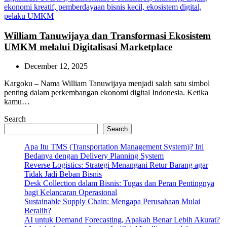
William Tanuwijaya dan Transformasi Ekosistem
UMKM melalui Digitalisasi Marketplace
December 12, 2025
Kargoku – Nama William Tanuwijaya menjadi salah satu simbol
penting dalam perkembangan ekonomi digital Indonesia. Ketika
kamu…
Search
Search
Apa Itu TMS (Transportation Management System)? Ini
Bedanya dengan Delivery Planning System
Reverse Logistics: Strategi Menangani Retur Barang agar
Tidak Jadi Beban Bisnis
Desk Collection dalam Bisnis: Tugas dan Peran Pentingnya
bagi Kelancaran Operasional
Sustainable Supply Chain: Mengapa Perusahaan Mulai
Beralih?
AI untuk Demand Forecasting, Apakah Benar Lebih Akurat?