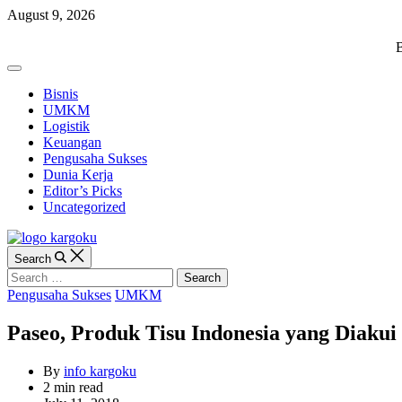
Skip
August 9, 2026
to
content
KARGOKU.ID
B
Off
Canvas
Bisnis
UMKM
Logistik
Keuangan
Pengusaha Sukses
Dunia Kerja
Editor’s Picks
Uncategorized
Search
Search
for:
Categories
Pengusaha Sukses
UMKM
Paseo, Produk Tisu Indonesia yang Diakui
By
info kargoku
Estimated
2 min read