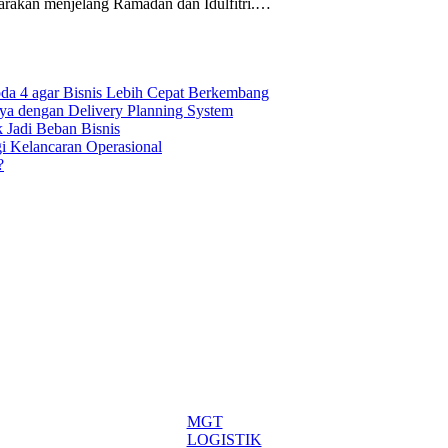
carakan menjelang Ramadan dan Idulfitri.…
oda 4 agar Bisnis Lebih Cepat Berkembang
ya dengan Delivery Planning System
k Jadi Beban Bisnis
gi Kelancaran Operasional
?
MGT
LOGISTIK