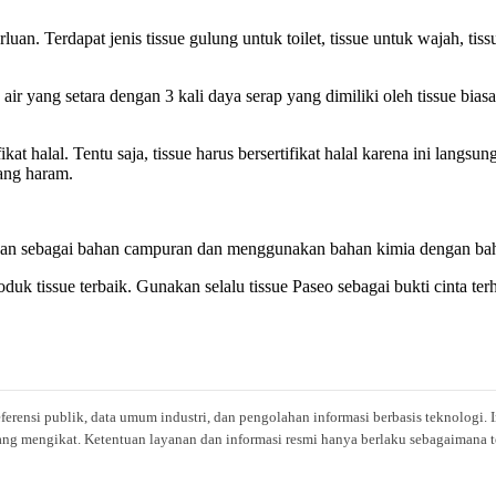
an. Terdapat jenis tissue gulung untuk toilet, tissue untuk wajah, ti
air yang setara dengan 3 kali daya serap yang dimiliki oleh tissue biasa
t halal. Tentu saja, tissue harus bersertifikat halal karena ini lang
ang haram.
nakan sebagai bahan campuran dan menggunakan bahan kimia dengan ba
uk tissue terbaik. Gunakan selalu tissue Paseo sebagai bukti cinta te
eferensi publik, data umum industri, dan pengolahan informasi berbasis teknolog
ng mengikat. Ketentuan layanan dan informasi resmi hanya berlaku sebagaimana te