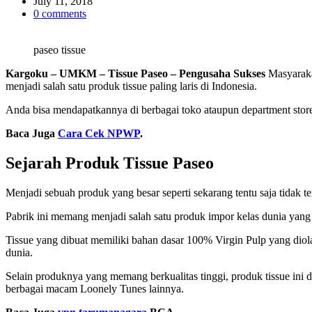
read
July 11, 2018
time
0 comments
paseo tissue
Kargoku – UMKM – Tissue Paseo – Pengusaha Sukses
Masyarakat
menjadi salah satu produk tissue paling laris di Indonesia.
Anda bisa mendapatkannya di berbagai toko ataupun department stor
Baca Juga
Cara Cek NPWP
.
Sejarah Produk Tissue Paseo
Menjadi sebuah produk yang besar seperti sekarang tentu saja tidak te
Pabrik ini memang menjadi salah satu produk impor kelas dunia yang 
Tissue yang dibuat memiliki bahan dasar 100% Virgin Pulp yang diol
dunia.
Selain produknya yang memang berkualitas tinggi, produk tissue ini 
berbagai macam Loonely Tunes lainnya.