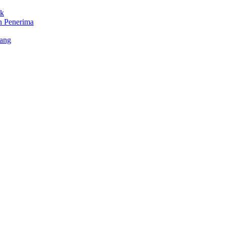
ik
n Penerima
rang