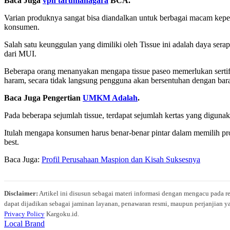
Baca Juga
vpn tarumanagara
BCA.
Varian produknya sangat bisa diandalkan untuk berbagai macam keperlu
konsumen.
Salah satu keunggulan yang dimiliki oleh Tissue ini adalah daya serap 
dari MUI.
Beberapa orang menanyakan mengapa tissue paseo memerlukan sertifika
haram, secara tidak langsung pengguna akan bersentuhan dengan bar
Baca Juga Pengertian
UMKM Adalah
.
Pada beberapa sejumlah tissue, terdapat sejumlah kertas yang digu
Itulah mengapa konsumen harus benar-benar pintar dalam memilih prod
best.
Baca Juga:
Profil Perusahaan Maspion dan Kisah Suksesnya
Disclaimer:
Artikel ini disusun sebagai materi informasi dengan mengacu pada r
dapat dijadikan sebagai jaminan layanan, penawaran resmi, maupun perjanjian ya
Privacy Policy
Kargoku.id.
Tags
Local Brand