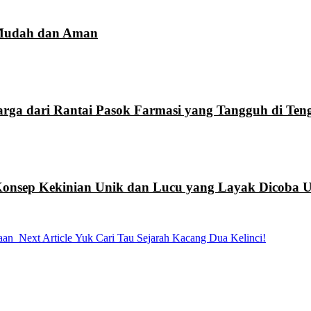
 Mudah dan Aman
rga dari Rantai Pasok Farmasi yang Tangguh di Ten
 Konsep Kekinian Unik dan Lucu yang Layak Dicob
Next
aan
Next Article
Yuk Cari Tau Sejarah Kacang Dua Kelinci!
Post: