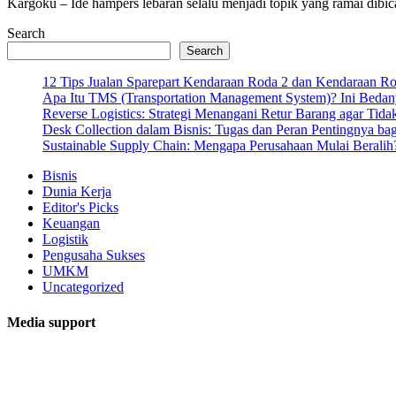
Kargoku – Ide hampers lebaran selalu menjadi topik yang ramai dibi
Search
Search
12 Tips Jualan Sparepart Kendaraan Roda 2 dan Kendaraan R
Apa Itu TMS (Transportation Management System)? Ini Bedan
Reverse Logistics: Strategi Menangani Retur Barang agar Tida
Desk Collection dalam Bisnis: Tugas dan Peran Pentingnya ba
Sustainable Supply Chain: Mengapa Perusahaan Mulai Beralih
Bisnis
Dunia Kerja
Editor's Picks
Keuangan
Logistik
Pengusaha Sukses
UMKM
Uncategorized
Media support