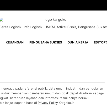
Berita Logistik, Info Logistik, UMKM, Artikel Bisnis, Pengusaha Sukse
KEUANGAN
PENGUSAHA SUKSES
DUNIA KERJA
EDITOR’
n mengacu pada referensi publik, data umum industri, dan pengolahan
uan untuk memberikan gambaran umum dan tidak dapat dijadikan sebagai
gikat. Ketentuan layanan dan informasi resmi hanya berlaku
ih lanjut dapat dibaca di
Privacy Policy
Kargoku.id.