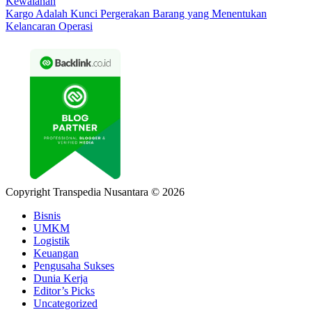
Kewalahan
Kargo Adalah Kunci Pergerakan Barang yang Menentukan
Kelancaran Operasi
Copyright Transpedia Nusantara © 2026
Bisnis
UMKM
Logistik
Keuangan
Pengusaha Sukses
Dunia Kerja
Editor’s Picks
Uncategorized