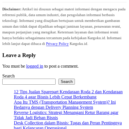
Disclaimer:
Artikel ini disusun sebagai materi informasi dengan mengacu pada
referensi publik, data umum industri, dan pengolahan informasi berbasis
teknologi. Informasi yang disajikan bertujuan untuk memberikan gambaran
umum dan tidak dapat dijadikan sebagai jaminan layanan, penawaran resmi,
maupun perjanjian yang mengikat. Ketentuan layanan dan informasi resmi
hanya berlaku sebagaimana tercantum pada kebijakan Kargoku.id. Informasi
lebih lanjut dapat dibaca di
Privacy Policy
Kargoku.id.
Leave a Reply
You must be
logged in
to post a comment.
Search
Search
12 Tips Jualan Sparepart Kendaraan Roda 2 dan Kendaraan
Roda 4 agar Bisnis Lebih Cepat Berkembang
Apa Itu TMS (Transportation Management System)? Ini
Bedanya dengan Delivery Planning System
Reverse Logistics: Strategi Menangani Retur Barang agar
Tidak Jadi Beban Bisnis
Desk Collection dalam Bisnis: Tugas dan Peran Pentingnya
bagi Kelancaran Operasional