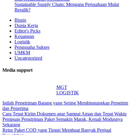
Sustainable Supply Chain: Mengapa Perusahaan Mulai
Beralih?
Bisnis
Dunia Kerja
Editor's Picks
Keuangan
Logistik
Pengusaha Sukses
UMKM
Uncategorized
Media support
MGT
LOGISTIK
Istilah Pengiriman Barang yang Sering Membingungkan Pengirim
dan Penerima
Cara Tepat Kirim Dokumen agar Sampai Aman dan Tepat Waktu
Penipuan Pengiriman Paket Semakin Marak, Kenali Modusnya
Sekarang
Retur Paket COD yang Tinggi Membuat Banyak Penjual