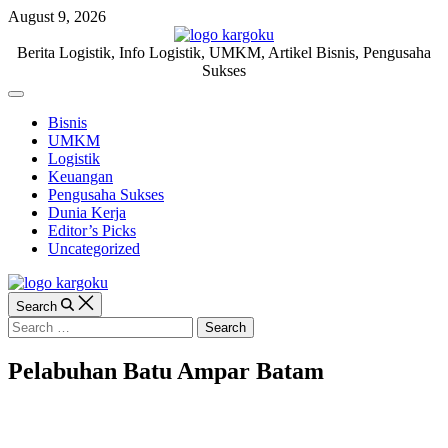
Skip
August 9, 2026
to
content
KARGOKU.ID
Berita Logistik, Info Logistik, UMKM, Artikel Bisnis, Pengusaha
Sukses
Off
Canvas
Bisnis
UMKM
Logistik
Keuangan
Pengusaha Sukses
Dunia Kerja
Editor’s Picks
Uncategorized
Search
Search
for:
Pelabuhan Batu Ampar Batam