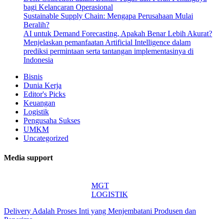
bagi Kelancaran Operasional
Sustainable Supply Chain: Mengapa Perusahaan Mulai
Beralih?
AI untuk Demand Forecasting, Apakah Benar Lebih Akurat?
Menjelaskan pemanfaatan Artificial Intelligence dalam
prediksi permintaan serta tantangan implementasinya di
Indonesia
Bisnis
Dunia Kerja
Editor's Picks
Keuangan
Logistik
Pengusaha Sukses
UMKM
Uncategorized
Media support
MGT
LOGISTIK
Delivery Adalah Proses Inti yang Menjembatani Produsen dan