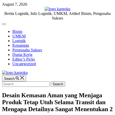
Skip
August 7, 2026
to
content
KARGOKU.ID
Berita Logistik, Info Logistik, UMKM, Artikel Bisnis, Pengusaha
Sukses
Off
Canvas
Bisnis
UMKM
Logistik
Keuangan
Pengusaha Sukses
Dunia Kerja
Editor’s Picks
Uncategorized
Search
Search
for:
Desain Kemasan Aman yang Menjaga
Produk Tetap Utuh Selama Transit dan
Mengapa Detailnya Sangat Menentukan 2