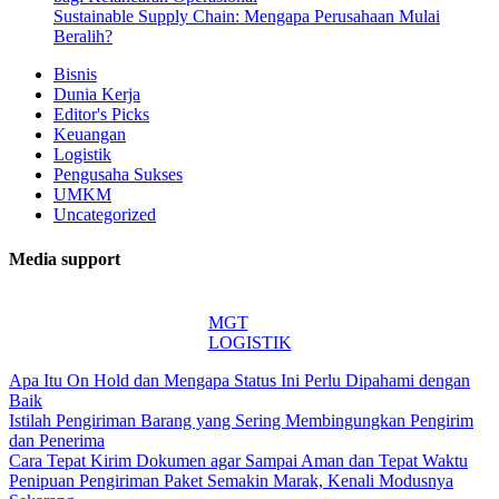
Sustainable Supply Chain: Mengapa Perusahaan Mulai
Beralih?
Bisnis
Dunia Kerja
Editor's Picks
Keuangan
Logistik
Pengusaha Sukses
UMKM
Uncategorized
Media support
MGT
LOGISTIK
Apa Itu On Hold dan Mengapa Status Ini Perlu Dipahami dengan
Baik
Istilah Pengiriman Barang yang Sering Membingungkan Pengirim
dan Penerima
Cara Tepat Kirim Dokumen agar Sampai Aman dan Tepat Waktu
Penipuan Pengiriman Paket Semakin Marak, Kenali Modusnya