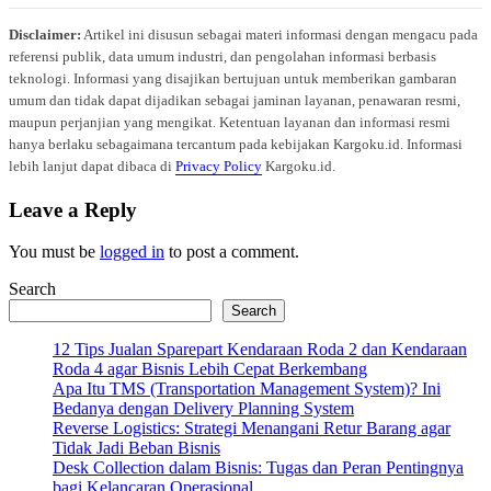
Disclaimer:
Artikel ini disusun sebagai materi informasi dengan mengacu pada
referensi publik, data umum industri, dan pengolahan informasi berbasis
teknologi. Informasi yang disajikan bertujuan untuk memberikan gambaran
umum dan tidak dapat dijadikan sebagai jaminan layanan, penawaran resmi,
maupun perjanjian yang mengikat. Ketentuan layanan dan informasi resmi
hanya berlaku sebagaimana tercantum pada kebijakan Kargoku.id. Informasi
lebih lanjut dapat dibaca di
Privacy Policy
Kargoku.id.
Leave a Reply
You must be
logged in
to post a comment.
Search
Search
12 Tips Jualan Sparepart Kendaraan Roda 2 dan Kendaraan
Roda 4 agar Bisnis Lebih Cepat Berkembang
Apa Itu TMS (Transportation Management System)? Ini
Bedanya dengan Delivery Planning System
Reverse Logistics: Strategi Menangani Retur Barang agar
Tidak Jadi Beban Bisnis
Desk Collection dalam Bisnis: Tugas dan Peran Pentingnya
bagi Kelancaran Operasional