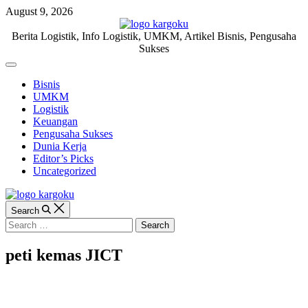
Skip
August 9, 2026
to
content
KARGOKU.ID
Berita Logistik, Info Logistik, UMKM, Artikel Bisnis, Pengusaha
Sukses
Off
Canvas
Bisnis
UMKM
Logistik
Keuangan
Pengusaha Sukses
Dunia Kerja
Editor’s Picks
Uncategorized
Search
Search
for:
peti kemas JICT