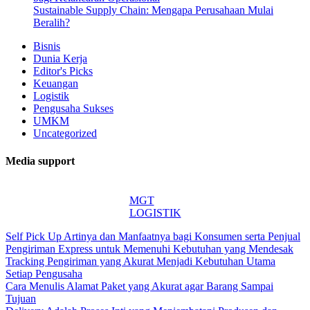
Sustainable Supply Chain: Mengapa Perusahaan Mulai
Beralih?
Bisnis
Dunia Kerja
Editor's Picks
Keuangan
Logistik
Pengusaha Sukses
UMKM
Uncategorized
Media support
MGT
LOGISTIK
Self Pick Up Artinya dan Manfaatnya bagi Konsumen serta Penjual
Pengiriman Express untuk Memenuhi Kebutuhan yang Mendesak
Tracking Pengiriman yang Akurat Menjadi Kebutuhan Utama
Setiap Pengusaha
Cara Menulis Alamat Paket yang Akurat agar Barang Sampai
Tujuan