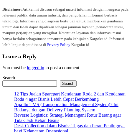
Disclaimer:
Artikel ini disusun sebagai materi informasi dengan mengacu pada
referensi publik, data umum industri, dan pengolahan informasi berbasis
teknologi. Informasi yang disajikan bertujuan untuk memberikan gambaran
umum dan tidak dapat dijadikan sebagai jaminan layanan, penawaran resmi,
maupun perjanjian yang mengikat. Ketentuan layanan dan informasi resmi
hanya berlaku sebagaimana tercantum pada kebijakan Kargoku.id. Informasi
lebih lanjut dapat dibaca di
Privacy Policy
Kargoku.id.
Leave a Reply
You must be
logged in
to post a comment.
Search
Search
12 Tips Jualan Sparepart Kendaraan Roda 2 dan Kendaraan
Roda 4 agar Bisnis Lebih Cepat Berkembang
Apa Itu TMS (Transportation Management System)? Ini
Bedanya dengan Delivery Planning System
Reverse Logistics: Strategi Menangani Retur Barang agar
Tidak Jadi Beban Bisnis
Desk Collection dalam Bisnis: Tugas dan Peran Pentingnya
bagi Kelancaran Operasional