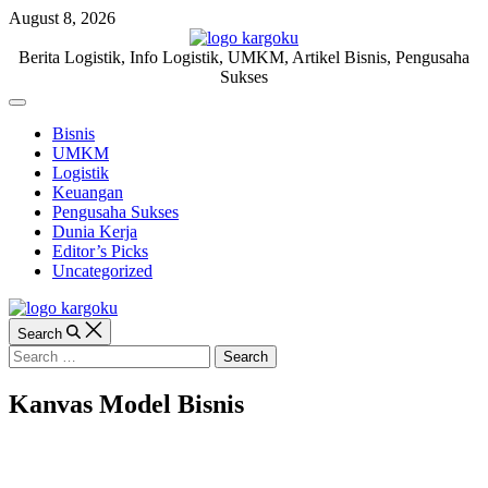
Skip
August 8, 2026
to
content
KARGOKU.ID
Berita Logistik, Info Logistik, UMKM, Artikel Bisnis, Pengusaha
Sukses
Off
Canvas
Bisnis
UMKM
Logistik
Keuangan
Pengusaha Sukses
Dunia Kerja
Editor’s Picks
Uncategorized
Search
Search
for:
Kanvas Model Bisnis