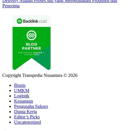
Delivery Adalah Proses Inti yang Menjembatani Produsen dan
Penerima
Copyright Transpedia Nusantara © 2026
Bisnis
UMKM
Logistik
Keuangan
Pengusaha Sukses
Dunia Kerja
Editor’s Picks
Uncategorized