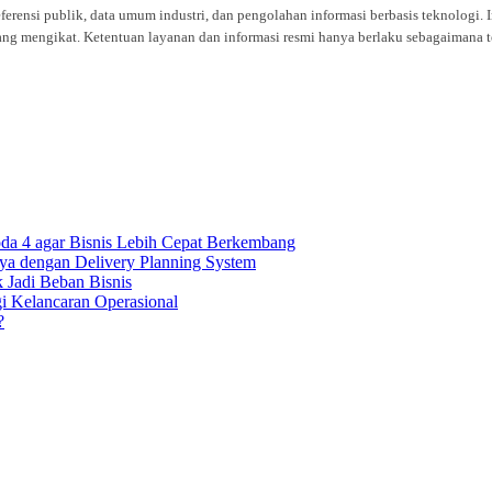
eferensi publik, data umum industri, dan pengolahan informasi berbasis teknolog
ng mengikat. Ketentuan layanan dan informasi resmi hanya berlaku sebagaimana te
oda 4 agar Bisnis Lebih Cepat Berkembang
ya dengan Delivery Planning System
k Jadi Beban Bisnis
gi Kelancaran Operasional
?