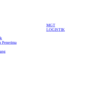
MGT
LOGISTIK
ik
n Penerima
rang