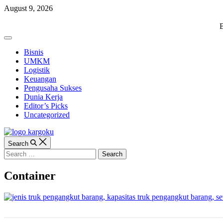
Skip
August 9, 2026
to
content
KARGOKU.ID
B
Off
Canvas
Bisnis
UMKM
Logistik
Keuangan
Pengusaha Sukses
Dunia Kerja
Editor’s Picks
Uncategorized
Search
Search
for:
Container