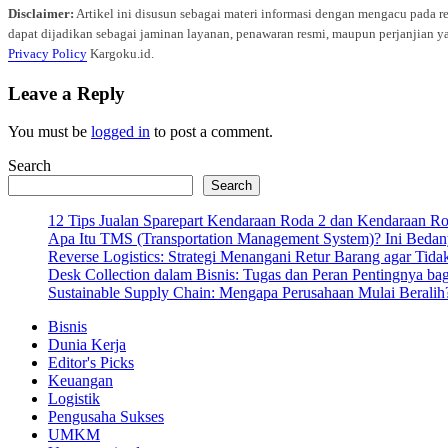
Disclaimer:
Artikel ini disusun sebagai materi informasi dengan mengacu pada r
dapat dijadikan sebagai jaminan layanan, penawaran resmi, maupun perjanjian ya
Privacy Policy
Kargoku.id.
Leave a Reply
You must be
logged in
to post a comment.
Search
Search
12 Tips Jualan Sparepart Kendaraan Roda 2 dan Kendaraan R
Apa Itu TMS (Transportation Management System)? Ini Bedan
Reverse Logistics: Strategi Menangani Retur Barang agar Tida
Desk Collection dalam Bisnis: Tugas dan Peran Pentingnya ba
Sustainable Supply Chain: Mengapa Perusahaan Mulai Beralih
Bisnis
Dunia Kerja
Editor's Picks
Keuangan
Logistik
Pengusaha Sukses
UMKM