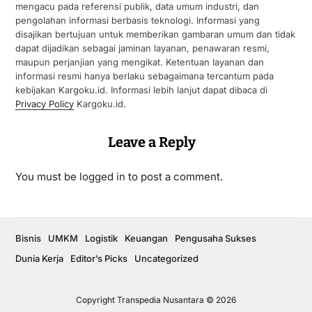
mengacu pada referensi publik, data umum industri, dan
pengolahan informasi berbasis teknologi. Informasi yang
disajikan bertujuan untuk memberikan gambaran umum dan tidak
dapat dijadikan sebagai jaminan layanan, penawaran resmi,
maupun perjanjian yang mengikat. Ketentuan layanan dan
informasi resmi hanya berlaku sebagaimana tercantum pada
kebijakan Kargoku.id. Informasi lebih lanjut dapat dibaca di
Privacy Policy
Kargoku.id.
Leave a Reply
You must be
logged in
to post a comment.
Bisnis
UMKM
Logistik
Keuangan
Pengusaha Sukses
Dunia Kerja
Editor’s Picks
Uncategorized
Copyright Transpedia Nusantara © 2026