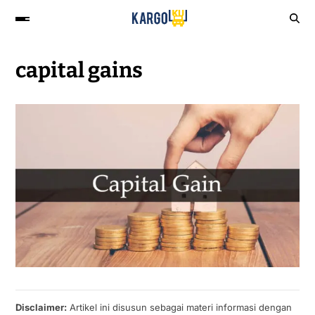
capital gains
Disclaimer:
Artikel ini disusun sebagai materi informasi dengan