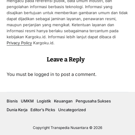
mengacu pada referensi publik, data umum industri, dan
pengolahan informasi berbasis teknologi. Informasi yang
disajikan bertujuan untuk memberikan gambaran umum dan tidak
dapat dijadikan sebagai jaminan layanan, penawaran resmi,
maupun perjanjian yang mengikat. Ketentuan layanan dan
informasi resmi hanya berlaku sebagaimana tercantum pada
kebijakan Kargoku.id. Informasi lebih lanjut dapat dibaca di
Privacy Policy
Kargoku.id.
Leave a Reply
You must be
logged in
to post a comment.
Bisnis
UMKM
Logistik
Keuangan
Pengusaha Sukses
Dunia Kerja
Editor’s Picks
Uncategorized
Copyright Transpedia Nusantara © 2026