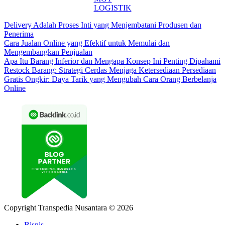
LOGISTIK
Delivery Adalah Proses Inti yang Menjembatani Produsen dan
Penerima
Cara Jualan Online yang Efektif untuk Memulai dan
Mengembangkan Penjualan
Apa Itu Barang Inferior dan Mengapa Konsep Ini Penting Dipahami
Restock Barang: Strategi Cerdas Menjaga Ketersediaan Persediaan
Gratis Ongkir: Daya Tarik yang Mengubah Cara Orang Berbelanja
Online
Copyright Transpedia Nusantara © 2026
Bisnis