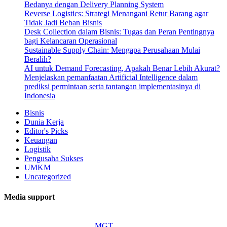
Bedanya dengan Delivery Planning System
Reverse Logistics: Strategi Menangani Retur Barang agar
Tidak Jadi Beban Bisnis
Desk Collection dalam Bisnis: Tugas dan Peran Pentingnya
bagi Kelancaran Operasional
Sustainable Supply Chain: Mengapa Perusahaan Mulai
Beralih?
AI untuk Demand Forecasting, Apakah Benar Lebih Akurat?
Menjelaskan pemanfaatan Artificial Intelligence dalam
prediksi permintaan serta tantangan implementasinya di
Indonesia
Bisnis
Dunia Kerja
Editor's Picks
Keuangan
Logistik
Pengusaha Sukses
UMKM
Uncategorized
Media support
MGT