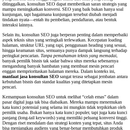
ditinggalkan, konsultan SEO dapat memberikan saran strategis yang
mampu meningkatkan konversi. SEO yang baik bukan hanya soal
kunjungan, tapi bagaimana kunjungan tersebut diubah menjadi
tindakan nyata—entah itu pembelian, pendaftaran, atau bentuk
interaksi lainnya.
Selain itu, konsultan SEO juga berperan penting dalam memperbaiki
aspek teknis situs yang seringkali terlewatkan. Kecepatan loading
halaman, struktur URL yang rapi, penggunaan heading yang sesuai,
hingga keamanan situs, semuanya punya dampak langsung terhadap
peringkat pencarian.
Tanpa pemahaman teknis yang memadai
,
banyak pemilik bisnis tak sadar bahwa situs mereka sebenarnya
mengandung banyak hambatan yang membuat mesin pencari
enggan memprioritaskan halaman mereka. Dalam konteks ini,
manfaat jasa konsultan SEO
sangat terasa sebagai jembatan antara
kebutuhan bisnis dan standar kualitas yang ditetapkan mesin
pencari.
Kemampuan konsultan SEO untuk melihat “celah emas” dalam
pasar digital juga tak bisa diabaikan. Mereka mampu menemukan
kata kunci potensial yang selama ini mungkin tidak terpikirkan oleh
pemilik usaha. Bukan hanya kata kunci populer, tapi juga kata kunci
panjang (long-tail keywords) yang memiliki peluang konversi tinggi.
Dengan riset mendalam dan strategi konten yang tepat, situs Anda
bisa menjangkau audiens yang benar-benar membutuhkan produk