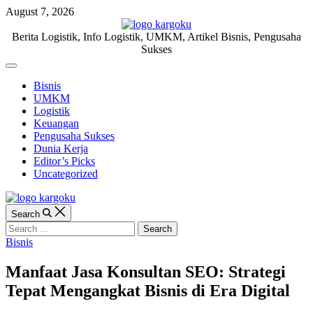
Skip
August 7, 2026
to
content
KARGOKU.ID
Berita Logistik, Info Logistik, UMKM, Artikel Bisnis, Pengusaha
Sukses
Off
Canvas
Bisnis
UMKM
Logistik
Keuangan
Pengusaha Sukses
Dunia Kerja
Editor’s Picks
Uncategorized
Search
Search
for:
Categories
Bisnis
Manfaat Jasa Konsultan SEO: Strategi
Tepat Mengangkat Bisnis di Era Digital