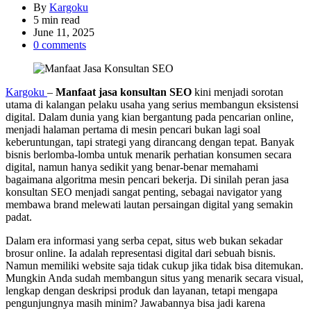
By
Kargoku
Estimated
5 min read
read
June 11, 2025
time
0 comments
Kargoku
–
Manfaat jasa konsultan SEO
kini menjadi sorotan
utama di kalangan pelaku usaha yang serius membangun eksistensi
digital. Dalam dunia yang kian bergantung pada pencarian online,
menjadi halaman pertama di mesin pencari bukan lagi soal
keberuntungan, tapi strategi yang dirancang dengan tepat. Banyak
bisnis berlomba-lomba untuk menarik perhatian konsumen secara
digital, namun hanya sedikit yang benar-benar memahami
bagaimana algoritma mesin pencari bekerja. Di sinilah peran jasa
konsultan SEO menjadi sangat penting, sebagai navigator yang
membawa brand melewati lautan persaingan digital yang semakin
padat.
Dalam era informasi yang serba cepat, situs web bukan sekadar
brosur online. Ia adalah representasi digital dari sebuah bisnis.
Namun memiliki website saja tidak cukup jika tidak bisa ditemukan.
Mungkin Anda sudah membangun situs yang menarik secara visual,
lengkap dengan deskripsi produk dan layanan, tetapi mengapa
pengunjungnya masih minim? Jawabannya bisa jadi karena