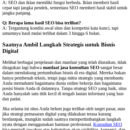
A: SEO dan iklan memiliki fungsi berbeda. Iklan memberi hasil
cepat tapi jangka pendek, sementara SEO memberi hasil stabil untuk
jangka panjang.
Q: Berapa lama hasil SEO bisa terlihat?
A: Tergantung kondisi awal situs dan kompetisi kata kunci, tapi
umumnya hasil mulai terlihat dalam 3 hingga 6 bulan.
Saatnya Ambil Langkah Strategis untuk Bisnis
Digital
Melihat berbagai penjelasan dan manfaat yang telah diuraikan, tidak
diragukan lagi bahwa
manfaat jasa konsultan SEO
sangat besar
dalam mendukung pertumbuhan bisnis di era digital. Mereka bukan
hanya pembenah teknis, tetapi juga mitra strategis yang membantu
Anda memahami bagaimana dunia online bekerja dan bagaimana
posisi bisnis Anda di dalamnya. Tanpa strategi SEO yang baik, situs
Anda hanyalah satu titik kecil di tengah lautan informasi yang luas
dan padat.
Jika selama ini situs Anda belum juga terlihat oleh target pasar, atau
jika strategi pemasaran digital yang dilakukan terasa kurang
berdampak, mungkin sudah saatnya mempertimbangkan langkah
nyata dengan menggunakan bantuan profesional.
Konsultan SEO
bisa menjadi jawaban atas kebutuhan akan visibilitas, konversi, dan