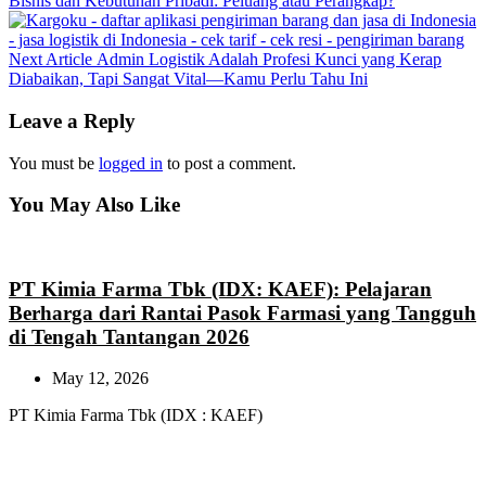
Bisnis dan Kebutuhan Pribadi: Peluang atau Perangkap?
Next
Next Article
Admin Logistik Adalah Profesi Kunci yang Kerap
Post:
Diabaikan, Tapi Sangat Vital—Kamu Perlu Tahu Ini
Leave a Reply
You must be
logged in
to post a comment.
You May Also Like
PT Kimia Farma Tbk (IDX: KAEF): Pelajaran
Berharga dari Rantai Pasok Farmasi yang Tangguh
di Tengah Tantangan 2026
May 12, 2026
PT Kimia Farma Tbk (IDX : KAEF)