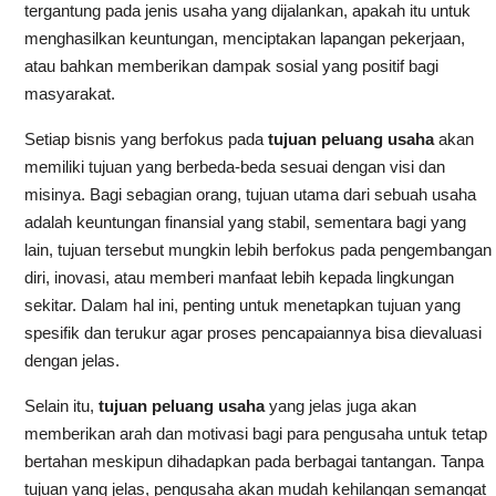
tergantung pada jenis usaha yang dijalankan, apakah itu untuk
menghasilkan keuntungan, menciptakan lapangan pekerjaan,
atau bahkan memberikan dampak sosial yang positif bagi
masyarakat.
Setiap bisnis yang berfokus pada
tujuan peluang usaha
akan
memiliki tujuan yang berbeda-beda sesuai dengan visi dan
misinya. Bagi sebagian orang, tujuan utama dari sebuah usaha
adalah keuntungan finansial yang stabil, sementara bagi yang
lain, tujuan tersebut mungkin lebih berfokus pada pengembangan
diri, inovasi, atau memberi manfaat lebih kepada lingkungan
sekitar. Dalam hal ini, penting untuk menetapkan tujuan yang
spesifik dan terukur agar proses pencapaiannya bisa dievaluasi
dengan jelas.
Selain itu,
tujuan peluang usaha
yang jelas juga akan
memberikan arah dan motivasi bagi para pengusaha untuk tetap
bertahan meskipun dihadapkan pada berbagai tantangan. Tanpa
tujuan yang jelas, pengusaha akan mudah kehilangan semangat