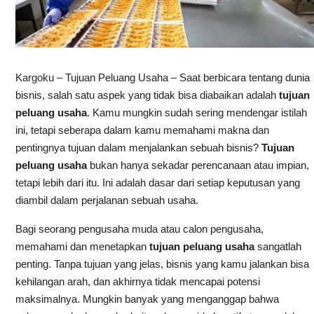
Kargoku
– Tujuan Peluang Usaha – Saat berbicara tentang dunia
bisnis, salah satu aspek yang tidak bisa diabaikan adalah
tujuan
peluang usaha
. Kamu mungkin sudah sering mendengar istilah
ini, tetapi seberapa dalam kamu memahami makna dan
pentingnya tujuan dalam menjalankan sebuah bisnis?
Tujuan
peluang usaha
bukan hanya sekadar perencanaan atau impian,
tetapi lebih dari itu. Ini adalah dasar dari setiap keputusan yang
diambil dalam perjalanan sebuah usaha.
Bagi seorang pengusaha muda atau calon pengusaha,
memahami dan menetapkan
tujuan peluang usaha
sangatlah
penting. Tanpa tujuan yang jelas, bisnis yang kamu jalankan bisa
kehilangan arah, dan akhirnya tidak mencapai potensi
maksimalnya. Mungkin banyak yang menganggap bahwa