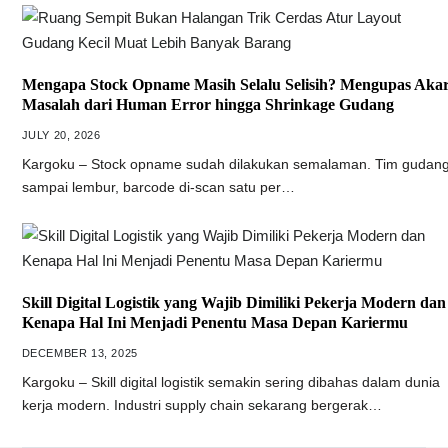
Mengapa Stock Opname Masih Selalu Selisih? Mengupas Aka
Masalah dari Human Error hingga Shrinkage Gudang
JULY 20, 2026
Kargoku – Stock opname sudah dilakukan semalaman. Tim gudan
sampai lembur, barcode di-scan satu per…
Skill Digital Logistik yang Wajib Dimiliki Pekerja Modern dan
Kenapa Hal Ini Menjadi Penentu Masa Depan Kariermu
DECEMBER 13, 2025
Kargoku – Skill digital logistik semakin sering dibahas dalam dunia
kerja modern. Industri supply chain sekarang bergerak…