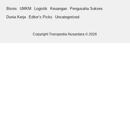
Bisnis
UMKM
Logistik
Keuangan
Pengusaha Sukses
Dunia Kerja
Editor’s Picks
Uncategorized
Copyright Transpedia Nusantara © 2026