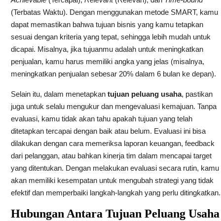
(Terbatas Waktu). Dengan menggunakan metode SMART, kamu
dapat memastikan bahwa tujuan bisnis yang kamu tetapkan
sesuai dengan kriteria yang tepat, sehingga lebih mudah untuk
dicapai. Misalnya, jika tujuanmu adalah untuk meningkatkan
penjualan, kamu harus memiliki angka yang jelas (misalnya,
meningkatkan penjualan sebesar 20% dalam 6 bulan ke depan).
Selain itu, dalam menetapkan
tujuan peluang usaha
, pastikan
juga untuk selalu mengukur dan mengevaluasi kemajuan. Tanpa
evaluasi, kamu tidak akan tahu apakah tujuan yang telah
ditetapkan tercapai dengan baik atau belum. Evaluasi ini bisa
dilakukan dengan cara memeriksa laporan keuangan, feedback
dari pelanggan, atau bahkan kinerja tim dalam mencapai target
yang ditentukan. Dengan melakukan evaluasi secara rutin, kamu
akan memiliki kesempatan untuk mengubah strategi yang tidak
efektif dan memperbaiki langkah-langkah yang perlu ditingkatkan.
Hubungan Antara Tujuan Peluang Usaha