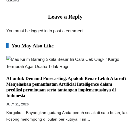
Leave a Reply
You must be
logged in
to post a comment.
You May Also Like
AI untuk Demand Forecasting, Apakah Benar Lebih Akurat?
Menjelaskan pemanfaatan Artificial Intelligence dalam
prediksi permintaan serta tantangan implementasinya di
Indonesia
JULY 21, 2026
Kargoku – Bayangkan gudang Anda penuh sesak di satu bulan, lal
kosong melompong di bulan berikutnya. Tim…