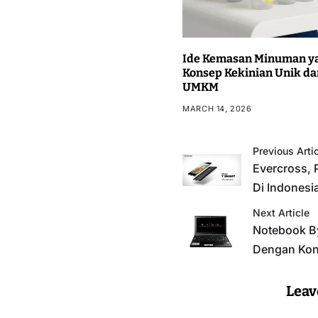
Ide Kemasan Minuman ya
Konsep Kekinian Unik da
UMKM
MARCH 14, 2026
Previous Arti
Evercross,
Di Indonesi
Next Article
Notebook B
Dengan Kon
Leav