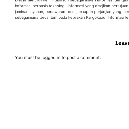
Disclaimer:
Artikel ini disusun sebagai materi informasi denga
informasi berbasis teknologi. Informasi yang disajikan bertuj
jaminan layanan, penawaran resmi, maupun perjanjian yang men
sebagaimana tercantum pada kebijakan Kargoku.id. Informasi leb
Leav
You must be
logged in
to post a comment.