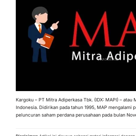
Kargoku – PT Mitra Adiperkasa Tbk. (IDX: MAPI) – atau 
Indonesia. Didirikan pada tahun 1995, MAP mengalami 
peluncuran saham perdana perusahaan pada bulan Nov