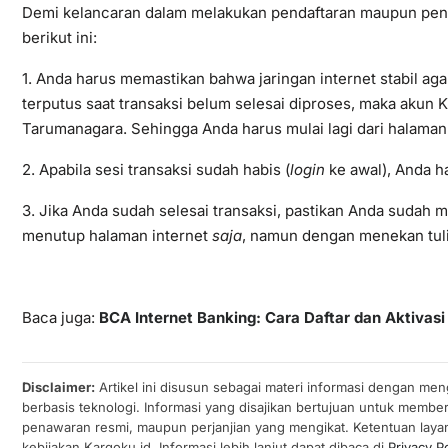
Demi kelancaran dalam melakukan pendaftaran maupun peng
berikut ini:
1. Anda harus memastikan bahwa jaringan internet stabil aga
terputus saat transaksi belum selesai diproses, maka akun 
Tarumanagara. Sehingga Anda harus mulai lagi dari halama
2. Apabila sesi transaksi sudah habis (
login
ke awal), Anda h
3. Jika Anda sudah selesai transaksi, pastikan Anda sudah
menutup halaman internet
saja
, namun dengan menekan tul
Baca juga:
BCA Internet Banking: Cara Daftar dan Aktivas
Disclaimer:
Artikel ini disusun sebagai materi informasi dengan men
berbasis teknologi. Informasi yang disajikan bertujuan untuk membe
penawaran resmi, maupun perjanjian yang mengikat. Ketentuan laya
kebijakan Kargoku.id. Informasi lebih lanjut dapat dibaca di
Privacy Po