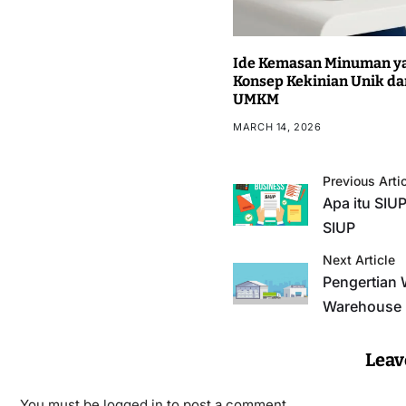
Ide Kemasan Minuman ya
Konsep Kekinian Unik da
UMKM
MARCH 14, 2026
Previous Arti
Apa itu SIU
SIUP
Next Article
Pengertian 
Warehouse
Leav
You must be
logged in
to post a comment.